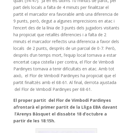
quart (54-47). Ja en els últims 10 minuts de partit, per
part dels locals a falta de 4 minuts per finalitzar el
partit el marcador era favorable amb una diferencia de
9 punts, però, degut a algunes imprecisions en atac i
l’encert des de la línia de 3 punts dels jugadors visitants
ha propiciat que retallès diferencies i a falta de 2
minuts el marcador reflectis una diferencia a favor dels
locals de 2 punts, desprès de un parcial de 0-7. Però,
desprès d’un temps mort, l’equip local tornava a estar
encertat capa cistella i per contra, el Flor de Vimbodi
Pardinyes tornava a tenir dificultats en atac. Amb tot
això, el Flor de Vimbodí Pardinyes ha propiciat que el
partit finaltzès amb el 68-61. Al final, derrota ajustada
del Flor de Vimbodí Pardinyes per 68-61.
El proper partit del Flor de Vimbodí Pardinyes
afrontarà el primer partit de la Lliga EBA davant
l’Arenys Bàsquet el dissabte 18 d’octubre a
partir de les 18:15h.