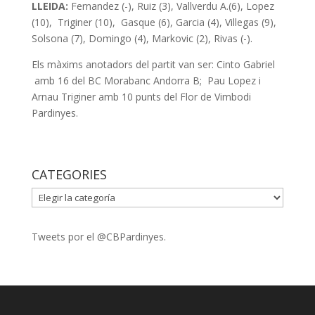
LLEIDA:
Fernandez (-), Ruiz (3), Vallverdu A.(6), Lopez
(10), Triginer (10), Gasque (6), Garcia (4), Villegas (9),
Solsona (7), Domingo (4), Markovic (2), Rivas (-).
Els màxims anotadors del partit van ser: Cinto Gabriel
amb 16 del BC Morabanc Andorra B; Pau Lopez i
Arnau Triginer amb 10 punts del Flor de Vimbodi
Pardinyes.
CATEGORIES
CATEGORIES
Tweets por el @CBPardinyes.