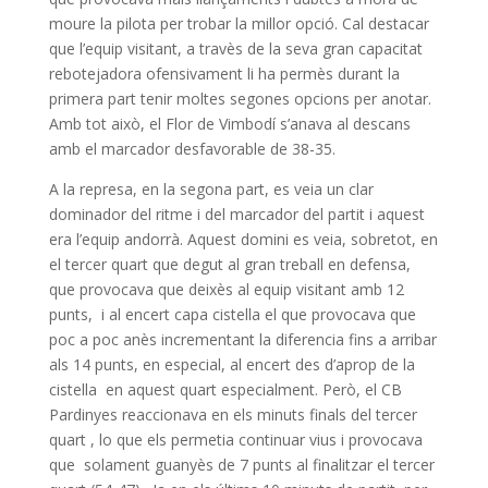
moure la pilota per trobar la millor opció. Cal destacar
que l’equip visitant, a travès de la seva gran capacitat
rebotejadora ofensivament li ha permès durant la
primera part tenir moltes segones opcions per anotar.
Amb tot això, el Flor de Vimbodí s’anava al descans
amb el marcador desfavorable de 38-35.
A la represa, en la segona part, es veia un clar
dominador del ritme i del marcador del partit i aquest
era l’equip andorrà. Aquest domini es veia, sobretot, en
el tercer quart que degut al gran treball en defensa,
que provocava que deixès al equip visitant amb 12
punts, i al encert capa cistella el que provocava que
poc a poc anès incrementant la diferencia fins a arribar
als 14 punts, en especial, al encert des d’aprop de la
cistella en aquest quart especialment. Però, el CB
Pardinyes reaccionava en els minuts finals del tercer
quart , lo que els permetia continuar vius i provocava
que solament guanyès de 7 punts al finalitzar el tercer