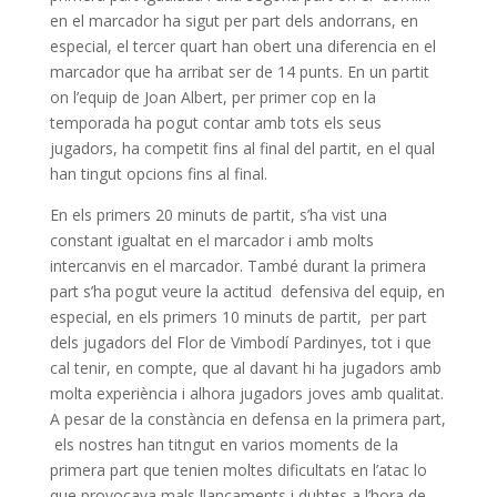
en el marcador ha sigut per part dels andorrans, en
especial, el tercer quart han obert una diferencia en el
marcador que ha arribat ser de 14 punts. En un partit
on l’equip de Joan Albert, per primer cop en la
temporada ha pogut contar amb tots els seus
jugadors, ha competit fins al final del partit, en el qual
han tingut opcions fins al final.
En els primers 20 minuts de partit, s’ha vist una
constant igualtat en el marcador i amb molts
intercanvis en el marcador. També durant la primera
part s’ha pogut veure la actitud defensiva del equip, en
especial, en els primers 10 minuts de partit, per part
dels jugadors del Flor de Vimbodí Pardinyes, tot i que
cal tenir, en compte, que al davant hi ha jugadors amb
molta experiència i alhora jugadors joves amb qualitat.
A pesar de la constància en defensa en la primera part,
els nostres han titngut en varios moments de la
primera part que tenien moltes dificultats en l’atac lo
que provocava mals llançaments i dubtes a l’hora de