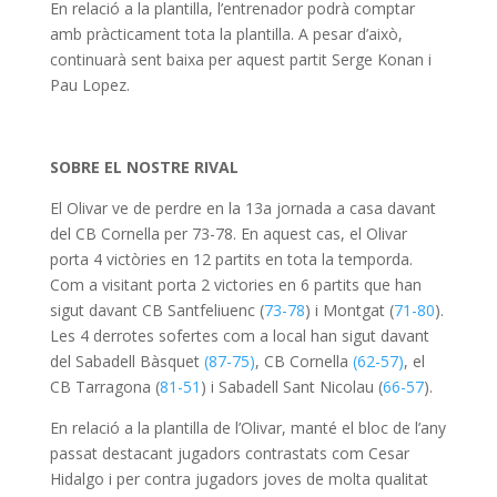
En relació a la plantilla, l’entrenador podrà comptar
amb pràcticament tota la plantilla. A pesar d’això,
continuarà sent baixa per aquest partit Serge Konan i
Pau Lopez.
SOBRE EL NOSTRE RIVAL
El Olivar ve de perdre en la 13a jornada a casa davant
del CB Cornella per 73-78. En aquest cas, el Olivar
porta 4 victòries en 12 partits en tota la temporda.
Com a visitant porta 2 victories en 6 partits que han
sigut davant CB Santfeliuenc (
73-78
) i Montgat (
71-80
).
Les 4 derrotes sofertes com a local han sigut davant
del Sabadell Bàsquet
(87-75)
, CB Cornella
(62-57)
, el
CB Tarragona (
81-51
) i Sabadell Sant Nicolau (
66-57
).
En relació a la plantilla de l’Olivar, manté el bloc de l’any
passat destacant jugadors contrastats com Cesar
Hidalgo i per contra jugadors joves de molta qualitat