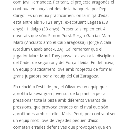
com Javi Hernandez. Per tant, el projecte aragonès el
continua encapçalant des de la banqueta per Pep
Cargol. És un equip pràcticament on la mitjà d’edat
està entre els 16 i 21 anys, execptuant Legasa (38
anys) i Hidalgo (33 anys). Presenta simplement 4
novetats que són: Simon Pursl, Sergio Garcia i Marc
Martí (Vinculats amb el Cai Saragossa) i Jorge Alcala
(Stadium Casablanca-EBA). Cal remarcar que el
jugador Marc Martí, l’any passat estava a la disciplina
del Cadet de segon any del Força Lleida. En definitiva,
un equip pràcticament jove amb l’objectiu de formar
grans jugadors per a l’equip del Cai Zaragoza.
En relació a l’estil de joc, el Olivar es un equip que
aprofita la seva gran joventut de la plantilla per a
pressionar tota la pista amb diferents variants de
pressions, que provoca errades en el rival que són
aprofitades amb cistelles fàcils. Però, per contra al ser
un equip molt jove de vegades pequen d’això i
cometen errades defensives que provoquen que en