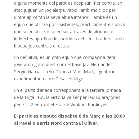
alguns moments del partit es despistin. Per contra, en
atac juguen un joc alegre, ràpid i amb molt joc per
dintre aprofitan la seva altura interior. També és un
equip que utilitza pocs sistemes, pràcticament els únics
que solen utilitzar solen ser a travès de bloqueijos
indirectes aprofitan les sortides del seus tiradors i amb
bloqueijos centrals directes.
En definitva, és un gran equip que compagina gent
jove amb gran talent com el base Javi Hernandez,
Sergio Garcia, Lazlo Dobos i Marc Marti; i gent més
experimentada com Cesar Hidalgo.
En el partit d’anada corresponent a la tercera jornada
de la Lliga EBA, la victòria va ser per l’equip aragones
per
74-52
enfront el Flor de Vimbodi Pardinyes.
El partit es disputa dissabte 8 de Març a les 20:00
al Pavello Barris Nord contra El Olivar.