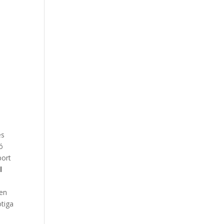
es
ó
port
l
 en
otiga