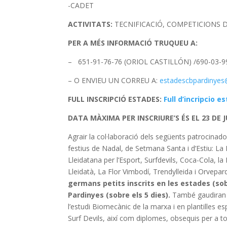
-CADET
ACTIVITATS:
TECNIFICACIÓ, COMPETICIONS D
PER A MÉS INFORMACIÓ TRUQUEU A:
– 651-91-76-76 (ORIOL CASTILLÓN) /690-03-99
– O ENVIEU UN CORREU A:
estadescbpardinye
FULL INSCRIPCIÓ ESTADES:
Full d’incripcio e
DATA MÀXIMA PER INSCRIURE’S ÉS EL 23 DE J
Agrair la col·laboració dels següents patrocinado
festius de Nadal, de Setmana Santa i d’Estiu: La
Lleidatana per l’Esport, Surfdevils, Coca-Cola, la
Lleidatà, La Flor Vimbodí, Trendylleida i Orvepar
germans petits inscrits en les estades (sob
Pardinyes (sobre els 5 dies).
També gaudiran u
l’estudi Biomecànic de la marxa i en plantilles 
Surf Devils, així com diplomes, obsequis per a tot