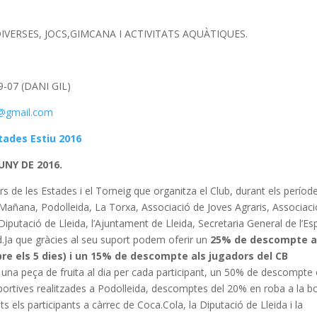
IVERSES, JOCS,GIMCANA I ACTIVITATS AQUÀTIQUES.
-07 (DANI GIL)
s@gmail.com
stades Estiu 2016
UNY DE 2016.
rs de les Estades i el Torneig que organitza el Club, durant els períod
 Mañana, Podolleida,
La Torxa, Associació de Joves Agraris, Associaci
 Diputació de Lleida, l’Ajuntament de Lleida, Secretaria General de l’Es
d.
Ja que gràcies al seu suport podem oferir un
25% de descompte a
re els 5 dies) i un 15% de descompte als jugadors del CB
na peça de fruita al dia per cada participant, un 50% de descompte
esportives realitzades a Podolleida, descomptes del 20% en roba a la b
s els participants a càrrec de Coca.Cola, la Diputació de Lleida i la