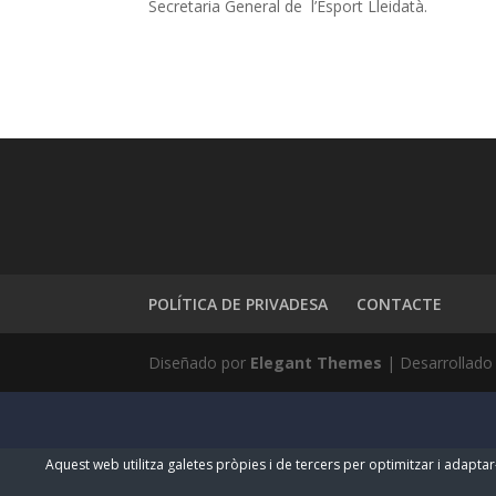
Secretaria General de l’Esport Lleidatà.
POLÍTICA DE PRIVADESA
CONTACTE
Diseñado por
Elegant Themes
| Desarrollado
Aquest web utilitza galetes pròpies i de tercers per optimitzar i adaptar