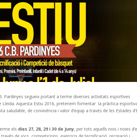
.B. Pardinyes segueix portant a terme diverses activitats esportives
t de Lleida. Aquesta Estiu 2016, pretenem fomentar la pràctica esportiv
ta saludable, de convivència i valor d’equip a través de les Estades d’
terme els
dies 27, 28, 29 i 30 de Juny
, per tots aquells nois i noies d’
 través de jocs, competicions, exercicis de tecnificació, recreació i