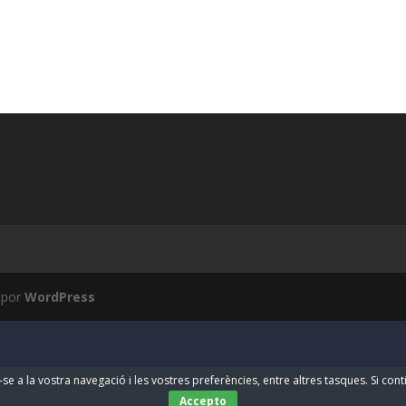
 por
WordPress
-se a la vostra navegació i les vostres preferències, entre altres tasques. Si co
Accepto