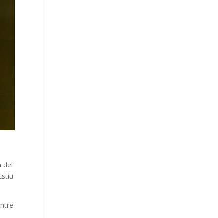
a del
Estiu
entre