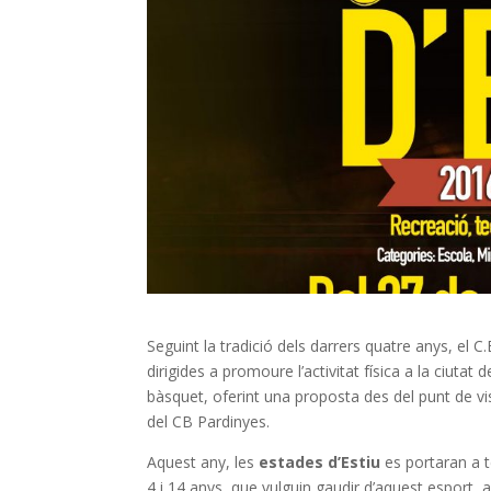
Seguint la tradició dels darrers quatre anys, el C
dirigides a promoure l’activitat física a la ciuta
bàsquet, oferint una proposta des del punt de vis
del CB Pardinyes.
Aquest any, les
estades d’Estiu
es portaran a 
4 i 14 anys, que vulguin gaudir d’aquest esport, a