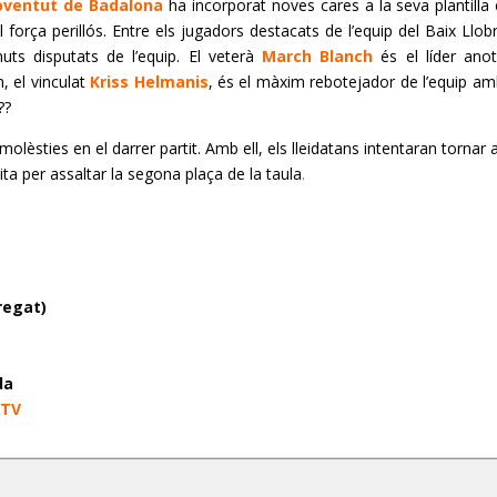
Joventut de Badalona
ha incorporat noves cares a la seva plantilla 
 força perillós. Entre els jugadors destacats de l’equip del Baix Llob
ts disputats de l’equip. El veterà
March Blanch
és el líder ano
, el vinculat
Kriss
Helmanis
, és el màxim
rebotejador
de l’equip a
??
lèsties en el darrer partit. Amb ell, els lleidatans intentaran tornar 
uita per assaltar la segona plaça de la
taula
.
regat)
da
 TV