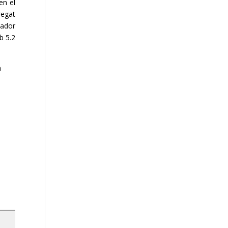
en el
regat
tador
mb
5.2
a