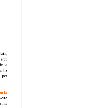
lata,
artit
de la
ls ha
a per
en la
volta
grada