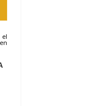
 el
 en
A