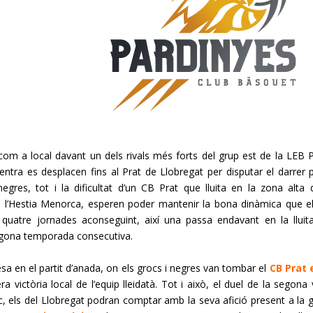
om a local davant un dels rivals més forts del grup est de la
LEB
P
entra
es desplacen fins al Prat de Llobregat per disputar el darrer p
egres, tot i la dificultat d’un
CB
Prat que lluita en la zona alta 
l’
Hestia
Menorca, esperen poder mantenir la bona dinàmica que e
quatre jornades aconseguint, així una passa endavant en la lluit
egona temporada consecutiva.
sa en el partit d’anada, on els grocs i negres van tombar el
CB
Prat 
a victòria local de l’equip lleidatà. Tot i això, el duel de la segona 
oc, els del Llobregat podran comptar amb la seva afició present a la 