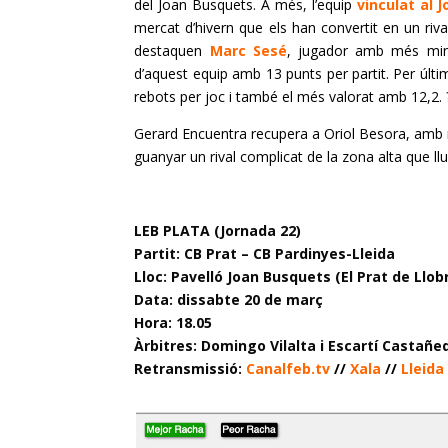
del Joan Busquets. A més, l’equip
vinculat al 
mercat d’hivern que els han convertit en un rival
destaquen
Marc
Sesé
, jugador amb més minu
d’aquest equip amb 13 punts per partit. Per últim
rebots per joc i també el més valorat amb 12,2. 
Gerard
Encuentra
recupera a Oriol Besora, amb mo
guanyar un rival complicat de la zona alta que ll
LEB PLATA (Jornada 22)
Partit: CB Prat – CB Pardinyes-Lleida
Lloc: Pavelló Joan Busquets (El Prat de Llob
Data: dissabte 20 de març
Hora: 18.05
Àrbitres:
Domingo Vilalta i Escartí Castañe
Retransmissió:
Canalfeb.tv
//
Xala
//
Lleida