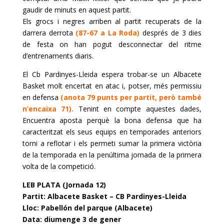
gaudir de minuts en aquest partit.
Els grocs i negres arriben al partit
recuperats
de la
darrera derrota
(87-67 a La Roda)
després de
3
dies
de festa on han pogut desconnectar del ritme
d’entrenaments diaris.
El
Cb
Pardinyes
-Lleida espera trobar-se un Albacete
Basket
molt encertat en atac i, potser, més permissiu
en defensa
(anota 79 punts per partit, però també
n’encaixa 71)
.
Tenint en compte aquestes dades,
Encuentra
aposta perquè la bona defensa que ha
caracteritzat els seus equips en temporades anteriors
torni a reflotar i els permeti sumar la primera victòria
de la temporada en la penúltima jornada de la primera
volta de la competició.
LEB PLATA (Jornada 12)
Partit: Albacete Basket – CB Pardinyes-Lleida
Lloc: Pabellón del parque (Albacete)
Data: diumenge 3 de gener