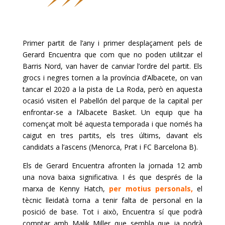
Primer partit de l’any i primer desplaçament pels de
Gerard
Encuentra
que com que no poden utilitzar el
Barris Nord, van haver de canviar l’ordre del partit. Els
grocs i negres tornen a la província d’Albacete, on van
tancar el 2020 a la pista de La Roda, però en aquesta
ocasió visiten el
Pabellón
del
parque
de la capital per
enfrontar-se a l’Albacete
Basket
. Un equip que ha
començat molt bé aquesta temporada i que només ha
caigut en tres partits, els tres últims, davant els
candidats a l’ascens (Menorca, Prat i FC Barcelona B).
Els de Gerard
Encuentra
afronten la jornada 12 amb
una nova baixa significativa. I és que després de la
marxa de
Kenny
Hatch
,
per motius personals
,
el
tècnic lleidatà torna a tenir falta de personal en la
posició de base. Tot i això,
Encuentra
sí que podrà
comptar amb
Malik
Miller que sembla que ja podrà