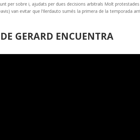
unt per sobre i, ajudats per dues decisions arbitrals Molt protestades
Davis) van evitar que l’Ilerdauto sumés la primera de la temporada arr
T DE GERARD ENCUENTRA