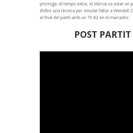
pròrroga. Al temps extra, el Múrcia va estar un p
d’elles una tècnica per simular faltar a Wendell 
al final del partit amb un 75-82 en el marcador.
POST PARTI