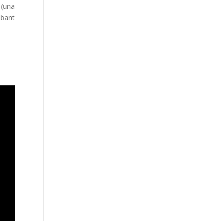
 (una
ibant