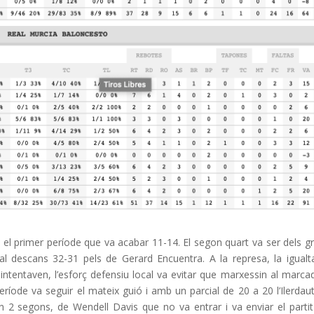
t el primer període que va acabar 11-14. El segon quart va ser dels gr
l descans 32-31 pels de Gerard Encuentra. A la represa, la igualt
 intentaven, l’esforç defensiu local va evitar que marxessin al marca
període va seguir el mateix guió i amb un parcial de 20 a 20 l’Ilerdau
en 2 segons, de Wendell Davis que no va entrar i va enviar el partit