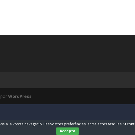
 por
WordPress
-se a la vostra navegació i les vostres preferències, entre altres tasques. Si co
Accepto