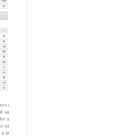
ocs i
at va
dor a
to va
 a la