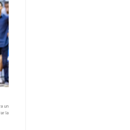
ra un
ar la