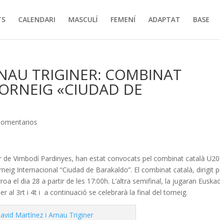
TS
CALENDARI
MASCULÍ
FEMENÍ
ADAPTAT
BASE
RNAU TRIGINER: COMBINAT
 TORNEIG «CIUDAD DE
Comentarios
lor de Vimbodí Pardinyes, han estat convocats pel combinat català U20
rneig Internacional “Ciudad de Barakaldo”. El combinat català, dirigit p
oa el dia 28 a partir de les 17:00h. L’altra semifinal, la jugaran Euskad
r al 3rt i 4t i a continuació se celebrarà la final del torneig.