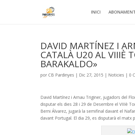
INICI
ABONAMEN
DAVID MARTÍNEZ I A
CATALÀ U20 AL VIIIÈ
BARAKALDO»
por
CB Pardinyes
|
Dic 27, 2015
|
Noticies
|
0 
David Martínez i Arnau Triginer, jugadors del F
disputar els dies 28 i 29 de Desembre el VIIIè To
Berni Álvarez, jugarà la semifinal davant el Nafarr
davant Portugal. El dia 29, es disputarà el matx pe