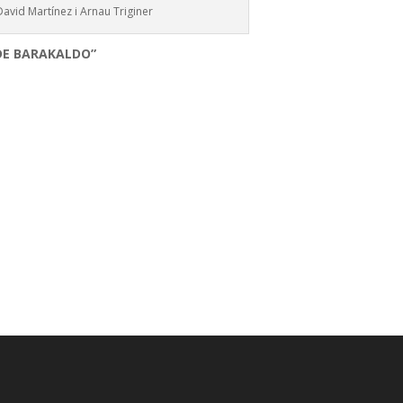
David Martínez i Arnau Triginer
DE BARAKALDO”