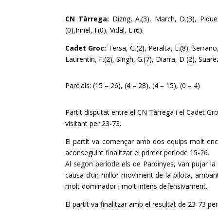
CN Tàrrega:
Dizng, A.(3), March, D.(3), Piquere
(0),Irinel, I.(0), Vidal, E.(6).
Cadet Groc:
Tersa, G.(2), Peralta, E.(8), Serrano,
Laurentin, F.(2), Singh, G.(7), Diarra, D (2), Suarez
Parcials: (15 – 26), (4 – 28), (4 – 15), (0 – 4)
Partit disputat entre el CN Tàrrega i el Cadet Gr
visitant per 23-73.
El partit va començar amb dos equips molt ence
aconseguint finalitzar el primer període 15-26.
Al segon període els de
Pardinyes
, van pujar la
causa d’un millor moviment de la pilota, arriban
molt dominador i molt intens defensivament.
El partit va finalitzar amb el resultat de 23-73 pe