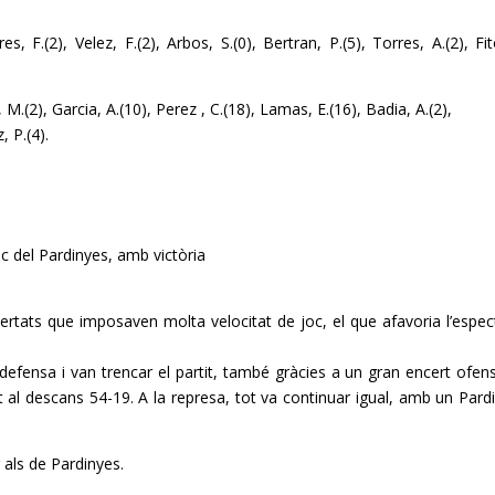
s, F.(2), Velez, F.(2), Arbos, S.(0), Bertran, P.(5), Torres, A.(2), Fit
 M.(2), Garcia, A.(10), Perez , C.(18), Lamas, E.(16), Badia, A.(2),
, P.(4).
oc del
Pardinyes
, amb victòria
rtats que imposaven molta velocitat de joc, el que afavoria l’espec
 defensa i van trencar el partit, també gràcies a un gran encert ofens
t al descans 54-19. A la represa, tot va continuar igual, amb un
Pard
r als de
Pardinyes
.