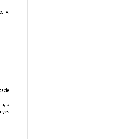
o, A.
tacle
iu, a
inyes