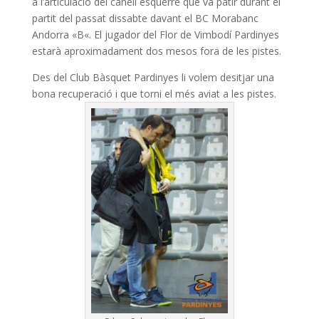
a l’articulació del canell esquerre que va patir durant el
partit del passat dissabte davant el
BC
Morabanc
Andorra «
B
«. El jugador del Flor de Vimbodí
Pardinyes
estarà aproximadament dos mesos fora de les pistes.
Des del Club Bàsquet
Pardinyes
li volem desitjar una
bona recuperació i que torni el més aviat a les pistes.