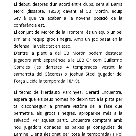
El debut, després d’un acord entre clubs, serà al Barris
Nord (dissabte, 18:30) davant el
CB
Morón, equip
Sevillà que va acabar a la novena posició de la
conferència est.
El conjunt de Morón de la Frontera, és un equip un pèl
similar a l’equip groc i negre. Amb un joc basat en la
defensa i la velocitat en atac.
D’entre la plantilla del
CB
Morón podem destacar
jugadors amb experiència a la
LEB
Or com
Guillermo
Corrales
(les darreres 4 temporades vestint la
samarreta del Càceres) o
Joshua
Steel
(jugador del
Força Lleida la temporada 18/19).
El tècnic de l’
Ilerdauto
Pardinyes
, Gerard
Encuentra
,
espera que els seus homes ho deixin tot a la pista per
tal d’aconseguir la primera victòria de la fase que
permetria, als grocs i negres, apropar-se més a la
salvació. Per aquest partit,
Encuentra
comptarà amb
nou jugadors donades les baixes ja conegudes de
Lamine
Dieng
(lesionat per tota la temporada) i Pol