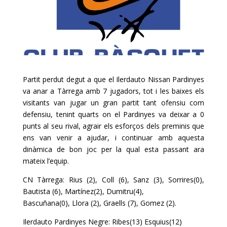
Partit perdut degut a que el Ilerdauto Nissan Pardinyes
va anar a Tàrrega amb 7 jugadors, tot i les baixes els
visitants van jugar un gran partit tant ofensiu com
defensiu, tenint quarts on el Pardinyes va deixar a 0
punts al seu rival, agrair els esforços dels preminis que
ens van venir a ajudar, i continuar amb aquesta
dinàmica de bon joc per la qual esta passant ara
mateix l’equip.
CN Tàrrega: Rius (2), Coll (6), Sanz (3), Sorrires(0),
Bautista (6), Martínez(2), Dumitru(4),
Bascuñana(0), Llora (2), Graells (7), Gomez (2).
Ilerdauto Pardinyes Negre: Ribes(13) Esquius(12)