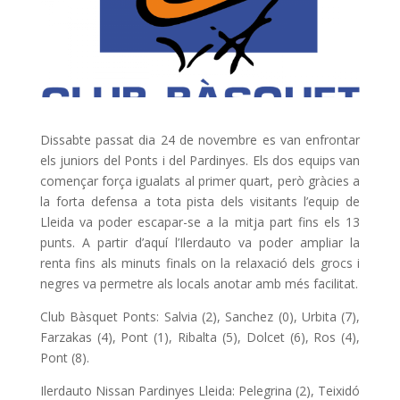
Dissabte passat dia 24 de novembre es van enfrontar
els juniors del Ponts i del Pardinyes. Els dos equips van
començar força igualats al primer quart, però gràcies a
la forta defensa a tota pista dels visitants l’equip de
Lleida va poder escapar-se a la mitja part fins els 13
punts. A partir d’aquí l’Ilerdauto va poder ampliar la
renta fins als minuts finals on la relaxació dels grocs i
negres va permetre als locals anotar amb més facilitat.
Club Bàsquet Ponts: Salvia (2), Sanchez (0), Urbita (7),
Farzakas (4), Pont (1), Ribalta (5), Dolcet (6), Ros (4),
Pont (8).
Ilerdauto Nissan Pardinyes Lleida: Pelegrina (2), Teixidó