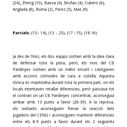
(24), Zheng (10), Baeza (4), Brufau (4), Cubero (6),
Anglada (8), Roma (2), Perez (3), Mas (9).
Parcials:
(13– 14), (13 – 25), (17 –15), (18 16)
Ja des de l’inici, els dos equips sortien amb la idea clara
de defensar tota la pista, però, els nois del
CB
Pardinyes
sortien amb un millor encert i castigaven
amb accions còmodes de cara a cistella. Aquesta
tònica es mantindria durant tota la primera part, on els
locals intentaven retallar diferencies, però passava tot
el contrari on un
CB
Pardinyes
concentrat, aconseguia
arribar amb 13 punts a favor (26-39). A la represa,
els visitants aconseguien frenar la reacció dels
jugadors del
CENG
i aconseguien mantenir diferencies
entre els 8-9 punts a favor durant els 2 següents