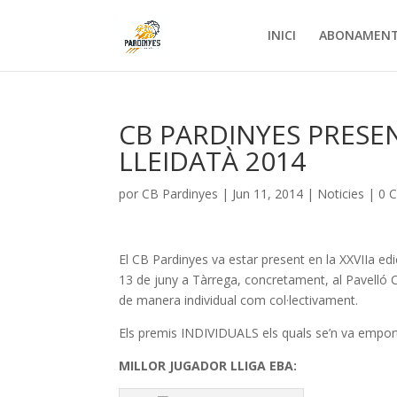
INICI
ABONAMEN
CB PARDINYES PRESE
LLEIDATÀ 2014
por
CB Pardinyes
|
Jun 11, 2014
|
Noticies
|
0 
El CB Pardinyes va estar present en la XXVIIa ed
13 de juny a Tàrrega, concretament, al Pavelló 
de manera individual com col·lectivament.
Els premis INDIVIDUALS els quals se’n va empor
MILLOR JUGADOR LLIGA EBA: