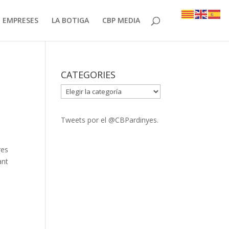
EMPRESES
LA BOTIGA
CBP MEDIA
CATEGORIES
CATEGORIES
Tweets por el @CBPardinyes.
res
ant