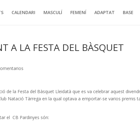
TS
CALENDARI
MASCULÍ
FEMENÍ
ADAPTAT
BASE
NT A LA FESTA DEL BÀSQUET
Comentarios
ició de la Festa del Bàsquet Lleidatà que es va celebrar aquest divend
Club Natació Tàrrega en la qual optava a emportar-se varios premis t
tar el CB Pardinyes són: