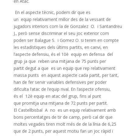
en Atac.
En el aspecte tècnic, podem dir que es
un equip relativament millor des de la vessant de
jugadors interiors com la de Gonzalez O. i Santandreu
J., però sense discriminar el seu joc exterior com
poden ser Balague S. i Gomez O. si tenim en compte
les estadístiques dels últims partits, en canvi, en
l’aspecte defensiu, és el 10è equip en defensa del
grup ja que reben una mitjana de 75 punts per
partit degut a que es un equip que rep relativament
massa punts en aquest aspecte cada partit, per tant,
han de fer servir variables defensives per poder
dificulta l’atac de l’equip rival. En l’aspecte ofensiu,
és el 12è equip en atac del grup, fins al punt
que promitja una mitjana de 72 punts per partit.
El Castellbisbal A no es un equip relativament amb
bons percentatges de tir de camp, però cal dir que
moltes vegades tiren molt més de de la línia de 6,25
que de 2 punts, per aquest motiu fan un joc ràpid i