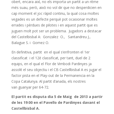
obert, encara aixì, no els importa un partit a un ritme
més suau, però, això no vol dir que no desperdicien en
cap moment el joc ràpid continu, la qual cosa moltes
vegades es un defecte perquè pot ocasionar moltes
errades i pèrdues de pilotes i en aquest partit que es
juguen molt pot ser un problema. Jugadors a destacar
del Castelbisbal A: Gonzalez O., Santandreu J.,
Balague S. i Gomez O.
En definitiva, partit en el qual s’enfronten el 1er
classificat i el 12è classificat, per tant, duel de 2
equips, en el qual el Flor de Vimbodi Pardinyes ja
assolit el seu objectiu i el CB Castellbisbal A es jugar el
factor pista en el Play-out de la Permanencia en la
Copa Catalunya. Al partit d’anada, els nostres
van guanyar per 64-72.
E
l partit es disputa dia 5 de Maig de 2013 a partir
de les 19:00 en el Pavello de Pardinyes davant el
Castellbisbal A.