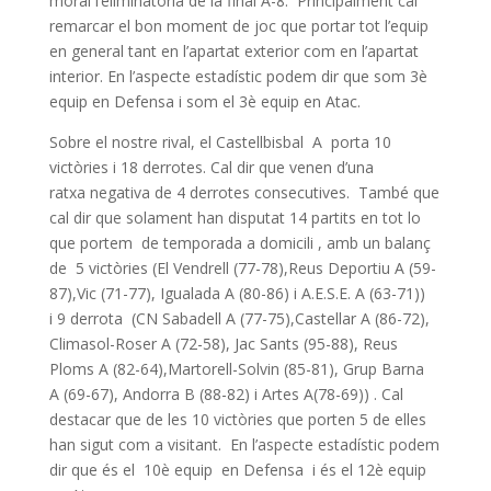
moral l’eliminatoria de la final A-8. Principalment cal
remarcar el bon moment de joc que portar tot l’equip
en general tant en l’apartat exterior com en l’apartat
interior. En l’aspecte estadístic podem dir que som 3è
equip en Defensa i som el 3è equip en Atac.
Sobre el nostre rival, el Castellbisbal A porta 10
victòries i 18 derrotes. Cal dir que venen d’una
ratxa negativa de 4 derrotes consecutives. També que
cal dir que solament han disputat 14 partits en tot lo
que portem de temporada a domicili , amb un balanç
de 5 victòries (El Vendrell (77-78),Reus Deportiu A (59-
87),Vic (71-77), Igualada A (80-86) i A.E.S.E. A (63-71))
i 9 derrota (CN Sabadell A (77-75),Castellar A (86-72),
Climasol-Roser A (72-58), Jac Sants (95-88), Reus
Ploms A (82-64),Martorell-Solvin (85-81), Grup Barna
A (69-67), Andorra B (88-82) i Artes A(78-69)) . Cal
destacar que de les 10 victòries que porten 5 de elles
han sigut com a visitant. En l’aspecte estadístic podem
dir que és el 10è equip en Defensa i és el 12è equip