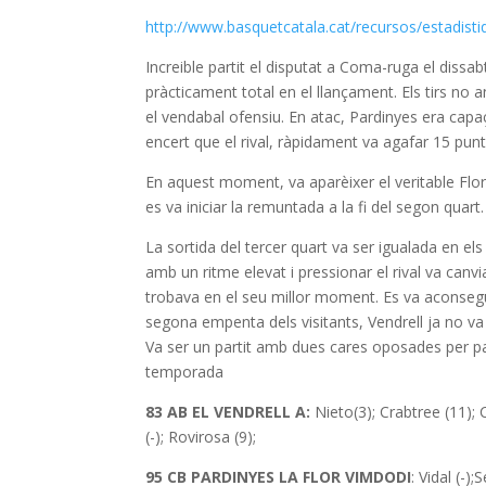
http://www.basquetcatala.cat/recursos/estadis
Increible partit el disputat a Coma-ruga el dissa
pràcticament total en el llançament. Els tirs no a
el vendabal ofensiu. En atac, Pardinyes era capa
encert que el rival, ràpidament va agafar 15 pun
En aquest moment, va aparèixer el veritable Flor 
es va iniciar la remuntada a la fi del segon quart
La sortida del tercer quart va ser igualada en el
amb un ritme elevat i pressionar el rival va canv
trobava en el seu millor moment. Es va aconsegu
segona empenta dels visitants, Vendrell ja no va 
Va ser un partit amb dues cares oposades per part
temporada
83
AB EL VENDRELL A:
Nieto(3); Crabtree (11); 
(-); Rovirosa (9);
95 CB PARDINYES LA FLOR VIMDODI
: Vidal (-);