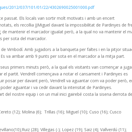
tiques/2012/037/101/01/22/4302690025001000.pdf
bte passat. Els locals van sortir molt motivats i amb un encert
notats, els recollia JJMiguel davant la impossibilitat de Pardinyes de fr
ç de mantenir el marcador igualat però, a la qual no va mantenir el m
ts per sota del marcador.
de Vimbodí. Amb jugadors a la banqueta per faltes i en la pitjor situa
. Es va arribar amb 9 punts per sota en el marcador a la mitja part.
s seus primers minuts però, a la qual els visitants van començar a juga
iar el partit. Vendrell començava a notar el cansament i Pardinyes es
ir posar per davant però, Vendrell va aguantar com va poder però, e
poder aguantar i va cedir davant la intensitat de Pardinyes.
 del nostre equip i on un mal inici gairebé costa la sisena derrota de
Cereto (12); Molina (6); Trillas (16); Miguel (10); Cuso (16); Cusco
Sevillano(10);Ruiz (28); Villegas (-); Lopez (19); Saiz (4); Vallverdú (11);