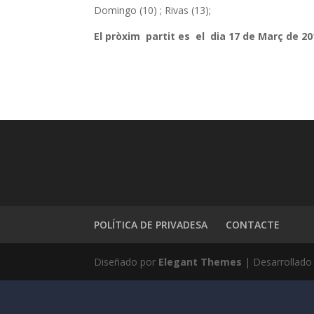
Domingo (10) ; Rivas (13);
El pròxim partit es el dia 17 de Març de 201
POLÍTICA DE PRIVADESA
CONTACTE
Diseñado por
Elegant Themes
| Desarrollado