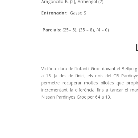
Aragoncillo B. (2), Armengol (2).
Entrenador:
Gasso S
Parcials:
(25– 5), (35 – 8), (4 – 0)
Victòria clara de l’Infantil Groc davant el Bellpui
a 13. Ja des de l’inici, els nois del CB Pardi
permetre recuperar moltes pilotes que propi
incrementant la diferència fins a tancar el mar
Nissan Pardinyes Groc per 64 a 13.