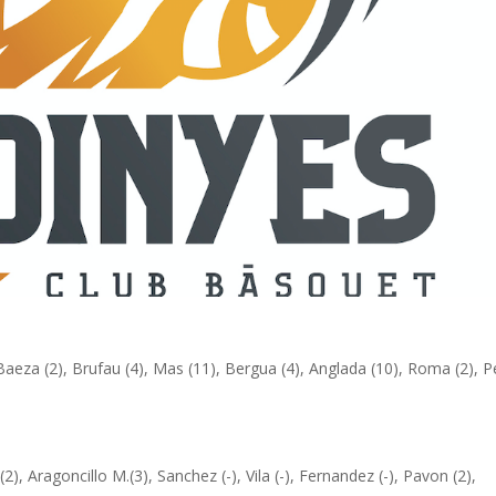
aeza (2), Brufau (4), Mas (11), Bergua (4), Anglada (10), Roma (2), P
 (2), Aragoncillo M.(3), Sanchez (-), Vila (-), Fernandez (-), Pavon (2),