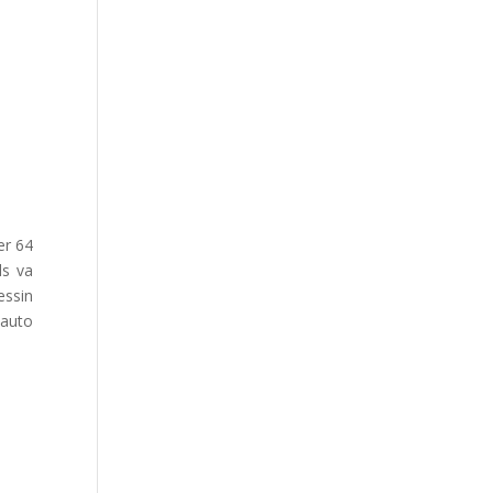
er 64
ls va
essin
dauto