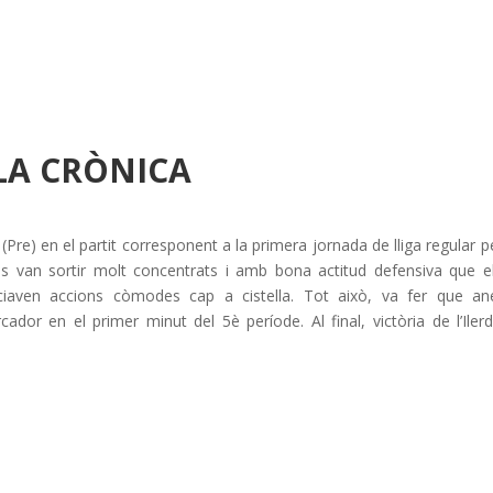
LA CRÒNICA
g (Pre) en el partit corresponent a la primera jornada de lliga regular p
nyes van sortir molt concentrats i amb bona actitud defensiva que e
ciaven accions còmodes cap a cistella. Tot això, va fer que an
cador en el primer minut del 5è període. Al final, victòria de l’Iler