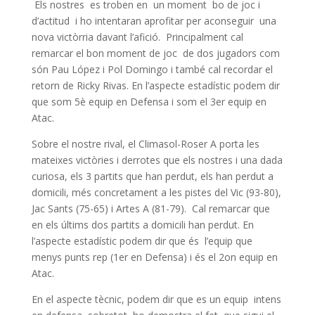
Els nostres es troben en un moment bo de joc i
d’actitud i ho intentaran aprofitar per aconseguir una
nova victòrria davant l’afició. Principalment cal
remarcar el bon moment de joc de dos jugadors com
són Pau López i Pol Domingo i també cal recordar el
retorn de Ricky Rivas. En l’aspecte estadístic podem dir
que som 5è equip en Defensa i som el 3er equip en
Atac.
Sobre el nostre rival, el Climasol-Roser A porta les
mateixes victòries i derrotes que els nostres i una dada
curiosa, els 3 partits que han perdut, els han perdut a
domicili, més concretament a les pistes del Vic (93-80),
Jac Sants (75-65) i Artes A (81-79). Cal remarcar que
en els últims dos partits a domicili han perdut. En
l’aspecte estadístic podem dir que és l’equip que
menys punts rep (1er en Defensa) i és el 2on equip en
Atac.
En el aspecte tècnic, podem dir que es un equip intens