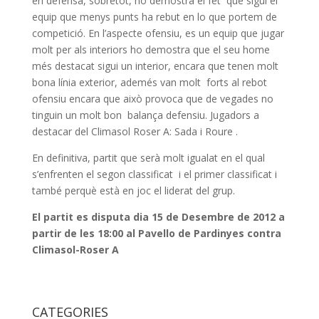
en defensa, sobretot, ho demostra el fet que sigui el
equip que menys punts ha rebut en lo que portem de
competició. En l’aspecte ofensiu, es un equip que jugar
molt per als interiors ho demostra que el seu home
més destacat sigui un interior, encara que tenen molt
bona línia exterior, ademés van molt forts al rebot
ofensiu encara que això provoca que de vegades no
tinguin un molt bon balança defensiu. Jugadors a
destacar del Climasol Roser A: Sada i Roure .
En definitiva, partit que serà molt igualat en el qual
s’enfrenten el segon classificat i el primer classificat i
també perquè està en joc el liderat del grup.
El partit es disputa dia 15 de Desembre de 2012 a
partir de les 18:00 al Pavello de Pardinyes contra
Climasol-Roser A
CATEGORIES