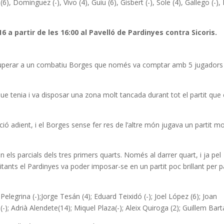
(6), Dominguez (-), Vivo (4), Guiu (6), Gisbert (-), Sole (4), Gallego (-),
16 a partir de les 16:00 al Pavelló de Pardinyes contra Sicoris.
r superar a un combatiu Borges que només va comptar amb 5 jugadors
que tenia i va disposar una zona molt tancada durant tot el partit que 
ció adient, i el Borges sense fer res de l’altre món jugava un partit mo
n els parcials dels tres primers quarts. Només al darrer quart, i ja pel
itants el Pardinyes va poder imposar-se en un partit poc brillant per p
 Pelegrina (-);Jorge Tesán (4); Eduard Teixidó (-); Joel López (6); Joan
-); Adrià Alendete(14); Miquel Plaza(-); Aleix Quiroga (2); Guillem Barta