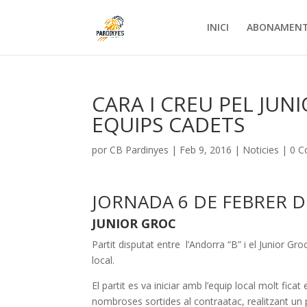
INICI
ABONAMEN
CARA I CREU PEL JUN
EQUIPS CADETS
por
CB Pardinyes
|
Feb 9, 2016
|
Noticies
|
0 C
JORNADA 6 DE FEBRER D
JUNIOR GROC
Partit disputat entre l’Andorra “B” i el Junior Gr
local.
El partit es va iniciar amb l’equip local molt fic
nombroses sortides al contraatac, realitzant un 