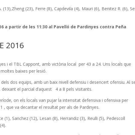
 (13),Zheng (23), Ferre (8), Capdevila (4), Mauri (6), Benitez R. (6), Sel
016 a partir de les 11:30 al Pavelló de Pardinyes contra Peña
E 2016
inyes i el TBL Cappont, amb victòria local per 43 a 24. Uns locals que
 moltes baixes per lesió.
 dels dos equips, amb un baix nivell defensiu i desencert ofensiu. Al 
deixant el parcial d’aquest 4 a 8 pels visitants.
període, on els locals van pujar la intensitat defensiva i ofensiva per
 , que va decantar el resultat per als de Pardinyes.
 (1), Sanchez (12), Lesan (8), Herrandiz (3), Reulli (5), Pedescoll
(4).