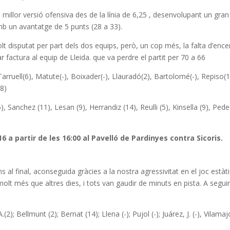
a millor versió ofensiva des de la línia de 6,25 , desenvolupant un gran
mb un avantatge de 5 punts (28 a 33).
lt disputat per part dels dos equips, però, un cop més, la falta d’ence
ssar factura al equip de Lleida. que va perdre el partit per 70 a 66
Tarruell(6), Matute(-), Boixader(-), Llauradó(2), Bartolomé(-), Repiso(1
18)
, Sanchez (11), Lesan (9), Herrandiz (14), Reulli (5), Kinsella (9), Pede
16 a partir de les 16:00 al Pavelló de Pardinyes contra Sicoris.
ins al final, aconseguida gràcies a la nostra agressivitat en el joc estàti
olt més que altres dies, i tots van gaudir de minuts en pista. A segui
.(2); Bellmunt (2); Bernat (14); Llena (-); Pujol (-); Juárez, J. (-), Vilamaj