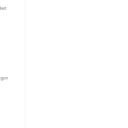
lart
segon