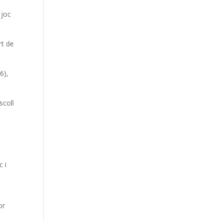
 joc
rt de
6),
scoll
c i
r
or