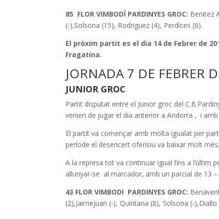
85 FLOR VIMBODÍ PARDINYES GROC:
Benitez A.
(-),Solsona (15), Rodriguez (4), Perdices (6).
El pròxim partit es el dia 14 de Febrer de 2
Fragatina.
JORNADA 7 DE FEBRER D
JUNIOR GROC
Partit disputat entre el Junior groc del C.B.Pard
venien de jugar el dia anterior a Andorra , i amb
El partit va començar amb molta igualat per part
període el desencert ofensiu va baixar molt més, 
A la represa tot va continuar igual fins a l’últim 
allunyar-se al marcador, amb un parcial de 13 – 1
43 FLOR VIMBODI PARDINYES GROC:
Benavente
(2),Jaimejuan (-), Quintana (8), Solsona (-),Diallo 