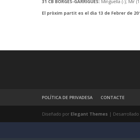
31 CB BORGES-GARRIGUES:
Minguella (-); Mir (13
El pròxim partit es el dia 13 de Febrer de 201
POLÍTICA DE PRIVADESA
CONTACTE
Diseñado por
Elegant Themes
| Desarrollado