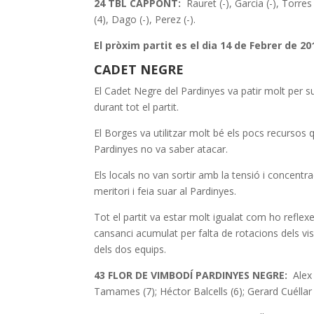
24 TBL CAPPONT:
Rauret (-), Garcia (-), Torres 
(4), Dago (-), Perez (-).
El pròxim partit es el dia 14 de Febrer de 20
CADET NEGRE
El Cadet Negre del Pardinyes va patir molt pe
durant tot el partit.
El Borges va utilitzar molt bé els pocs recursos 
Pardinyes no va saber atacar.
Els locals no van sortir amb la tensió i concentra
meritori i feia suar al Pardinyes.
Tot el partit va estar molt igualat com ho reflexe
cansanci acumulat per falta de rotacions dels vis
dels dos equips.
43 FLOR DE VIMBODÍ PARDINYES NEGRE:
Alex
Tamames (7); Héctor Balcells (6); Gerard Cuéllar (