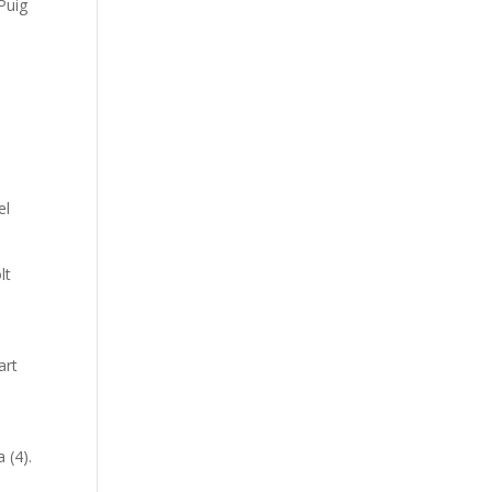
 Puig
el
lt
art
 (4).