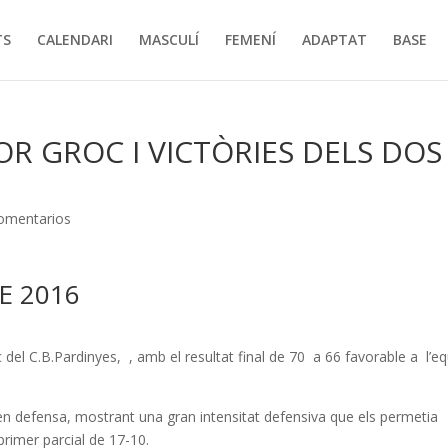
TS
CALENDARI
MASCULÍ
FEMENÍ
ADAPTAT
BASE
IOR GROC I VICTÒRIES DELS DOS
omentarios
E 2016
oc del C.B.Pardinyes, , amb el resultat final de 70 a 66 favorable a l’eq
at en defensa, mostrant una gran intensitat defensiva que els permetia
primer parcial de 17-10.