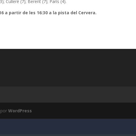
); Culleré (7); Berent (7); París (4).
6 a partir de les 16:30 a la pista del Cervera.
 por
WordPress