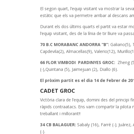
El segon quart, l’equip visitant va mostrar la sev
estàtic que els va permetre arribar al descans a
Durant els dos últims quarts el partit va estar mo
l’equip visitant, des de la línia de tir lliure va pa
70 B.C MORABANC ANDORRA “B”:
Galiano(5), 
Capdevila(2), Almacellas(9), Valerio(12), Murillo(
66 FLOR VIMBODI PARDINYES GROC:
Zheng (5)
(-),Quintana (5), Jaimejuan (2), Diallo (6).
El pròxim partit es el dia 14 de Febrer de 20
CADET GROC
Victòria clara de l’equip, domini des del principi f
ràpids contraatacs. Ens vam compartir la pilota m
treballant i millorant!!
34 CB BALAGUER:
Sabaly (16), Farré (-); Juárez, A
(-).