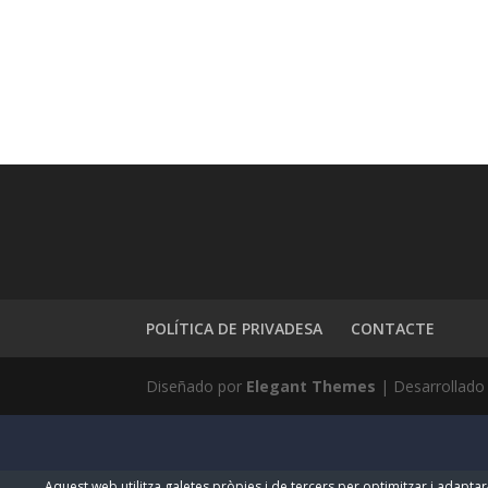
POLÍTICA DE PRIVADESA
CONTACTE
Diseñado por
Elegant Themes
| Desarrollado
Aquest web utilitza galetes pròpies i de tercers per optimitzar i adaptar