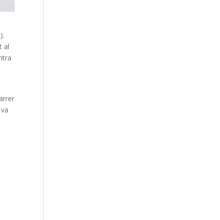
).
t al
ntra
arrer
 va