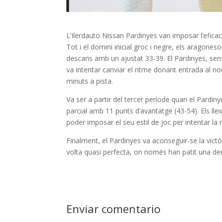
L’Ilerdauto Nissan Pardinyes van imposar l’efica
Tot i el domini inicial groc i negre, els aragoneso
descans amb un ajustat 33-39. El Pardinyes, sens
va intentar canviar el ritme donant entrada al no
minuts a pista.
Va ser a partir del tercer període quan el Pard
parcial amb 11 punts d’avantatge (43-54). Els ll
poder imposar el seu estil de joc per intentar l
Finalment, el Pardinyes va aconseguir-se la victò
volta quasi perfecta, on només han patit una der
Enviar comentario