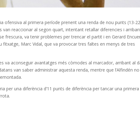
cia ofensiva al primera període prenent una renda de nou punts (13-22
s van reaccionar al segon quart, intentant retallar diferencies i arriban
e frescura, va tenir problemes per trencar el partit i en Gerard Encue
u fitxatge, Marc Vidal, que va provocar tres faltes en menys de tres
inyes va aconseguir avantatges més còmodes al marcador, arribant al d
eidatans van saber administrar aquesta renda, mentre que l’Alfindén no
a remontada.
ria per una diferència d’11 punts de diferència per tancar una primera
rota.