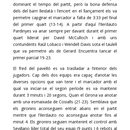
dominant el tempo del partit, però la bona defensa
dels del barri lleidatà i l’encert en el llançament els va
permetre capgirar el marcador a falta de 3:33 pel final
del primer quart (13-14). A partir d’aquí l’Ilerdauto
Pardinyes va anar sempre per davant durant el primer
quart liderat per David McCulloch i amb uns
contundents Raúl Lobaco i Wendell Davis sota el taulell
que va permetre als de Gerard Encuentra tancar el
primer parcial 19-23.
El fred del pavelló es va traslladar a l’interior dels
jugadors. Cap dels dos equips era capaç d’anotar les
diverses opcions que van tenir i el marcador amb el
qual va iniciar-se el segon període es va mantenir
durant 3 minuts i 20 segons, Quan el Girona va anotar
amb una esmaixada de Cosialls (21-23). Semblava que
els gironins aconseguien entrat abans en el partit
mentre que l’Ilerdauto no aconseguia anotar fins al
minut 4. Els gironins seguien mantenint el control amb
Sevillano líder total del seu equip (9 punts I 6 rebots al