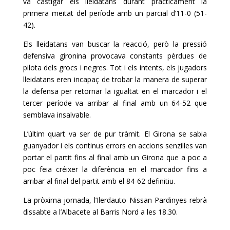
va castigar els lleidatans durant pràcticament la
primera meitat del període amb un parcial d’11-0 (51-
42).
Els lleidatans van buscar la reacció, però la pressió
defensiva gironina provocava constants pèrdues de
pilota dels grocs i negres. Tot i els intents, els jugadors
lleidatans eren incapaç de trobar la manera de superar
la defensa per retornar la igualtat en el marcador i el
tercer període va arribar al final amb un 64-52 que
semblava insalvable.
L’últim quart va ser de pur tràmit. El Girona se sabia
guanyador i els continus errors en accions senzilles van
portar el partit fins al final amb un Girona que a poc a
poc feia créixer la diferència en el marcador fins a
arribar al final del partit amb el 84-62 definitiu.
La pròxima jornada, l’Ilerdauto Nissan Pardinyes rebrà
dissabte a l’Albacete al Barris Nord a les 18.30.