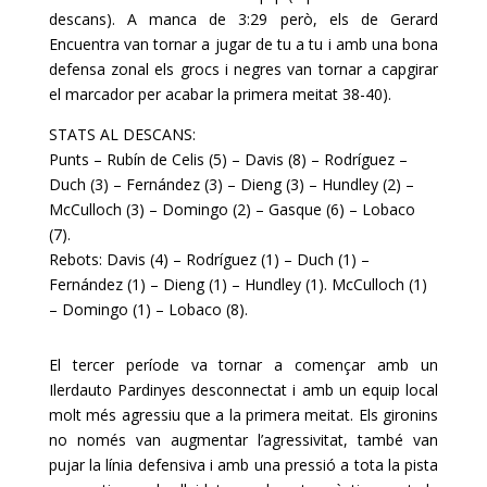
descans). A manca de 3:29 però, els de Gerard
Encuentra van tornar a jugar de tu a tu i amb una bona
defensa zonal els grocs i negres van tornar a capgirar
el marcador per acabar la primera meitat 38-40).
STATS AL DESCANS:
Punts – Rubín de Celis (5) – Davis (8) – Rodríguez –
Duch (3) – Fernández (3) – Dieng (3) – Hundley (2) –
McCulloch (3) – Domingo (2) – Gasque (6) – Lobaco
(7).
Rebots: Davis (4) – Rodríguez (1) – Duch (1) –
Fernández (1) – Dieng (1) – Hundley (1). McCulloch (1)
– Domingo (1) – Lobaco (8).
El tercer període va tornar a començar amb un
Ilerdauto Pardinyes desconnectat i amb un equip local
molt més agressiu que a la primera meitat. Els gironins
no només van augmentar l’agressivitat, també van
pujar la línia defensiva i amb una pressió a tota la pista