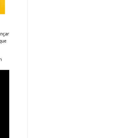
ençar
 que
on