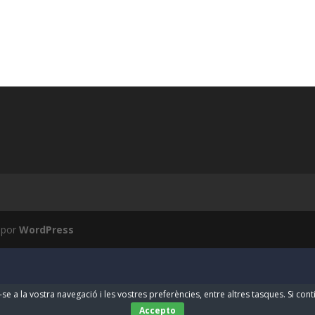
 por
WordPress
-se a la vostra navegació i les vostres preferències, entre altres tasques. Si co
Accepto