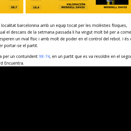
a localitat barcelonina amb un equip tocat per les molèsties físiques,
 qual el descans de la setmana passada li ha vingut molt bé per a com
esperen un rival físic i amb molt de poder en el control del rebot. I és
r portar-se el partit.
ria per un contundent
98-74
, en un partit que es va resoldre en el seg
ard
Encuentra
.