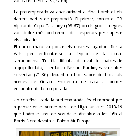
van caure derrotats (77-64).
La pretemporada va anar arribant al final i amb ell els
darrers partits de preparació. El primer, contra el CB
Alpicat de Copa Catalunya (98-67) on els grocs i negres
van tindre més problemes dels esperats per superar
els alpicatins.
El darrer matx va portar els nostres jugadors fins a
Valls per enfrontar-se a l’equip de la ciutat
tarraconense. Tot i la dificultat del rival i les baixes de
l’equip lleidatà, l’Ilerdauto Nissan Pardinyes va saber
solventar (71-86) deixant un bon sabor de boca als
homes de Gerard Encuentra de cara al primer
encuentro de la temporada.
Un cop finalitzada la pretemporada, és el moment per
a pensar en el primer partit de Lliga, un curs 2018/19
que tindrà el tret de sortida el dissabte a les 16h al
Barris Nord davatn el Palma Air Europa.