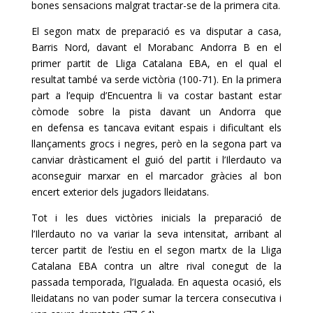
bones sensacions malgrat tractar-se de la primera cita.
El segon matx de preparació es va disputar a casa,
Barris Nord, davant el Morabanc Andorra B en el
primer partit de Lliga Catalana EBA, en el qual el
resultat també va serde victòria (100-71). En la primera
part a l’equip d’Encuentra li va costar bastant estar
còmode sobre la pista davant un Andorra que
en defensa es tancava evitant espais i dificultant els
llançaments grocs i negres, però en la segona part va
canviar dràsticament el guió del partit i l’Ilerdauto va
aconseguir marxar en el marcador gràcies al bon
encert exterior dels jugadors lleidatans.
Tot i les dues victòries inicials la preparació de
l’Ilerdauto no va variar la seva intensitat, arribant al
tercer partit de l’estiu en el segon martx de la Lliga
Catalana EBA contra un altre rival conegut de la
passada temporada, l’Igualada. En aquesta ocasió, els
lleidatans no van poder sumar la tercera consecutiva i