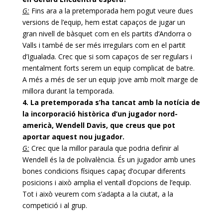
G:
Fins ara a la pretemporada hem pogut veure dues
versions de l’equip, hem estat capaços de jugar un
gran nivell de bàsquet com en els partits d’Andorra o
Valls i també de ser més irregulars com en el partit
d’Igualada. Crec que si som capaços de ser regulars i
mentalment forts serem un equip complicat de batre.
A més a més de ser un equip jove amb molt marge de
millora durant la temporada.
4. La pretemporada s’ha tancat amb la notícia de
la incorporació històrica d’un jugador nord-
americà,
Wendell
Davis
, que creus que pot
aportar aquest nou jugador.
G:
Crec que la millor paraula que podria definir al
Wendell
és la de polivalència. És un jugador amb unes
bones condicions físiques capaç d’ocupar diferents
posicions i això amplia el ventall d’opcions de l’equip.
Tot i això veurem com s’adapta a la ciutat, a la
competició i al grup.