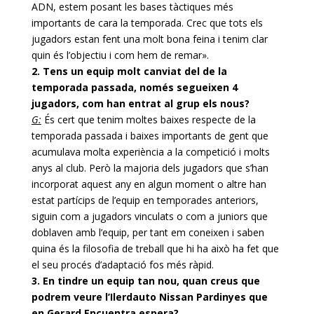
ADN, estem posant les bases tàctiques més
importants de cara la temporada. Crec que tots els
jugadors estan fent una molt bona feina i tenim clar
quin és l’objectiu i com hem de remar».
2. Tens un equip molt canviat del de la
temporada passada, només segueixen 4
jugadors, com han entrat al grup els nous?
G:
És cert que tenim moltes baixes respecte de la
temporada passada i baixes importants de gent que
acumulava molta experiència a la competició i molts
anys al club. Però la majoria dels jugadors que s’han
incorporat aquest any en algun moment o altre han
estat partícips de l’equip en temporades anteriors,
siguin com a jugadors vinculats o com a juniors que
doblaven amb l’equip, per tant em coneixen i saben
quina és la filosofia de treball que hi ha això ha fet que
el seu procés d’adaptació fos més ràpid.
3. En tindre un equip tan nou, quan creus que
podrem veure l’Ilerdauto Nissan
Pardinyes
que
en Gerard
Encuentra
espera?