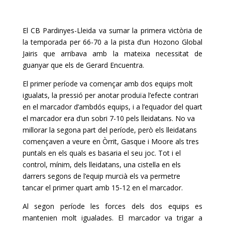
El CB Pardinyes-Lleida va sumar la primera victòria de
la temporada per 66-70 a la pista d’un Hozono Global
Jairis que arribava amb la mateixa necessitat de
guanyar que els de Gerard Encuentra.
El primer període va començar amb dos equips molt
igualats, la pressió per anotar produïa l’efecte contrari
en el marcador d’ambdós equips, i a l’equador del quart
el marcador era d’un sobri 7-10 pels lleidatans. No va
millorar la segona part del període, però els lleidatans
començaven a veure en Òrrit, Gasque i Moore als tres
puntals en els quals es basaria el seu joc. Tot i el
control, mínim, dels lleidatans, una cistella en els
darrers segons de l’equip murcià els va permetre
tancar el primer quart amb 15-12 en el marcador.
Al segon període les forces dels dos equips es
mantenien molt igualades. El marcador va trigar a