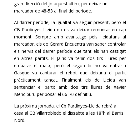
gran direcció del jo aquest últim, per deixar un
marcador de 48-53 al final del període.
Al darrer període, la igualtat va seguir present, però el
CB Pardinyes-Lleida no es va deixar remuntar en cap
moment. Sempre amb avantatge pels lleidatans al
marcador, els de Gerard Encuentra van saber controlar
els nervis del darrer període que tant els han castigat
en altres partits. El Jairis va tenir dos tirs lliures per
empatar el matx, però el segon tir no va entrar i
Gasque va capturar el rebot que deixaria el partit
pràcticament tancat.
Finalment els de Lleida van
sentenciar el partit amb dos tirs lliures de Xavier
Mendiburu per posar el 66-70 definitiu.
La pròxima jornada, el Cb Pardinyes-Lleida rebrà a
casa al CB Villarrobledo el dissabte a les 18?h al Barris
Nord.