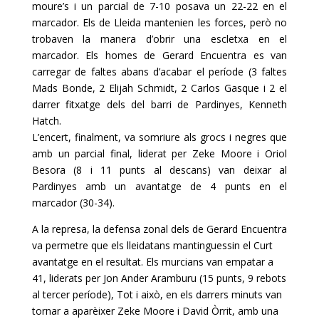
moure’s i un parcial de 7-10 posava un 22-22 en el
marcador. Els de Lleida mantenien les forces, però no
trobaven la manera d’obrir una escletxa en el
marcador. Els homes de Gerard Encuentra es van
carregar de faltes abans d’acabar el període (3 faltes
Mads Bonde, 2 Elijah Schmidt, 2 Carlos Gasque i 2 el
darrer fitxatge dels del barri de Pardinyes, Kenneth
Hatch.
L’encert, finalment, va somriure als grocs i negres que
amb un parcial final, liderat per Zeke Moore i Oriol
Besora (8 i 11 punts al descans) van deixar al
Pardinyes amb un avantatge de 4 punts en el
marcador (30-34).
A la represa, la defensa zonal dels de Gerard Encuentra
va permetre que els lleidatans mantinguessin el Curt
avantatge en el resultat. Els murcians van empatar a
41, liderats per Jon Ander Aramburu (15 punts, 9 rebots
al tercer període), Tot i això, en els darrers minuts van
tornar a aparèixer Zeke Moore i David Òrrit, amb una