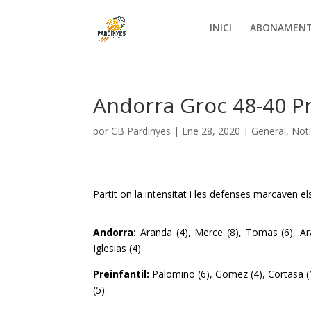
INICI
ABONAMEN
Andorra Groc 48-40 Pr
por
CB Pardinyes
|
Ene 28, 2020
|
General
,
Noti
Partit on la intensitat i les defenses marcaven el
Andorra:
Aranda (4), Merce (8), Tomas (6), Aran
Iglesias (4)
Preinfantil:
Palomino (6), Gomez (4), Cortasa (1),
(5).