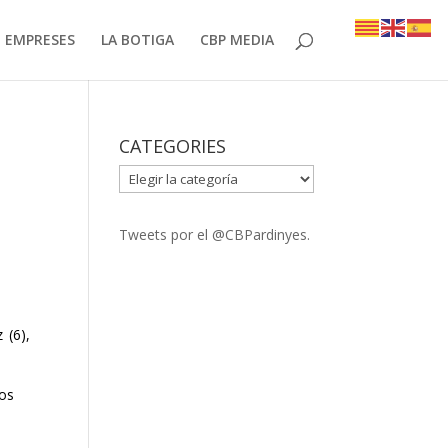
EMPRESES
LA BOTIGA
CBP MEDIA
CATEGORIES
CATEGORIES
Tweets por el @CBPardinyes.
 (6),
bos