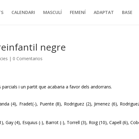
TS
CALENDARI
MASCULÍ
FEMENÍ
ADAPTAT
BASE
einfantil negre
cies
|
0 Comentarios
s parcials i un partit que acabaria a favor dels andorrans.
da (4), Fradet(-), Puente (8), Rodriguez (2), Jimenez (6), Rodriguez
 Gay (4), Esquius (-), Barrot (-), Torrell (3), Roig (10), Capell (6), Co