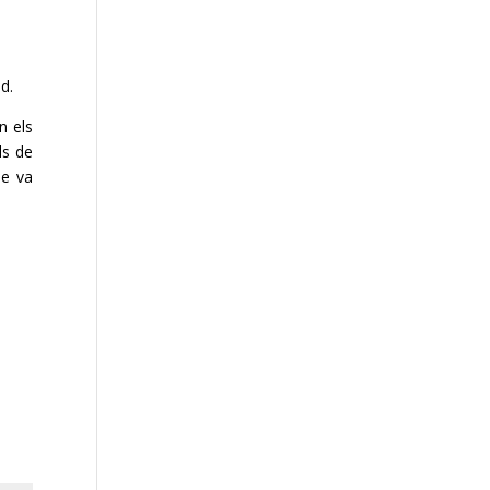
ud.
n els
ls de
ue va