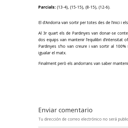
Parcials:
(13-4), (15-15), (8-15), (12-6).
El d’Andorra van sortir per totes des de l’inici i 
Al 3r quart els de
Pardinyes
van donar-se conte 
dos equips van mantenir l’equilibri d’intensitat 
Pardinyes
s’ho van creure i van sortir al 100%
igualar el matx.
Finalment però els andorrans van saber mantenir la
Enviar comentario
Tu dirección de correo electrónico no será publi