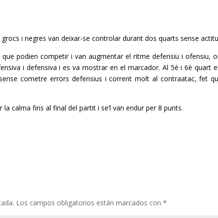
els grocs i negres van deixar-se controlar durant dos quarts sense actit
que podien competir i van augmentar el ritme defensiu i ofensiu, o
ofensiva i defensiva i es va mostrar en el marcador. Al 5è i 6è quart e
 sense cometre errors defensius i corrent molt al contraatac, fet q
 calma fins al final del partit i se’l van endur per 8 punts.
cada.
Los campos obligatorios están marcados con
*