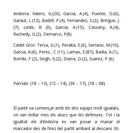
Andorra: Valero, G.(20), Garcia, A.(4), Puente, D.(0),
Garaut, L.(12), Badell, P.(4), Fernandez, S.(2), Bringue, J.
(7), Linde, B (0), Garcia, A.(15), Cassany, A.(4),
Rachedy, G.(2), Demarco, P(8).
Cadet Groc: Tersa, G.(1), Peralta, E.(6), Serrano, M.(10),
Garcia, A.(6), Perez , C (11), Lamas, E.(87), Badia, A.(1),
Bombi, F (2), Singh, G.(2), Diarra, D.(2), Suarez, P (6).
Parcials: (18 – 13), (12 – 14), (30 – 17), (18 – 08)
El partit va començar amb els dos equips molt igualats,
on van brillar mes els atacs que les defenses. Tot i la
igualtat els d’Andorra es van posar a manar al
marcador des de l’inici del partit arribant al descans 30-