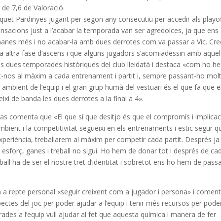
 de 7,6 de Valoració.
quet Pardinyes jugant per segon any consecutiu per accedir als playo
ensacions just
a l’acabar
la temporada van ser agredolces, ja que ens
anes més i no acabar-la amb dues derrotes com va passar a Vic. Cre
 altra fase d’ascens i que alguns jugadors s’acomiadessin amb aquel
es dues temporades històriques del club lleidatà i destaca «com ho h
nt-nos al màxim a cada entrenament i partit i, sempre passant-ho mol
 ambient de l’equip i el gran grup humà del vestuari és el que fa que e
ixi de banda les dues derrotes a la final a 4».
vas comenta que «El que sí que desitjo és que el compromís i implicac
mbient i la competitivitat segueixi en els entrenaments i estic segur q
xperiència, treballarem al màxim per competir cada partit. Després ja
esforç, ganes i treball no sigui. Ho hem de donar tot i després de ca
ball ha de ser el nostre tret d’identitat i sobretot ens ho hem de pass
 a repte personal «seguir creixent com a jugador i persona» i comen
pectes del joc per poder ajudar a l’equip i tenir més recursos per pode
es a l’equip vull ajudar al fet que aquesta química i manera de fer