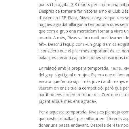
punts i ha agafat 3,3 rebots per sumar una mitja
Després de tornar a fer història amb el Club Bàs
d’ascens a LEB Plata, Rivas assegura que «les s
hagués agradat allargar la temporada dues setm
que com a grup ena mereixíem tornar a viure una
premi». A més, Rivas valora molt positivament l
fet». Descriu l’equip com «un grup d’amics exigi
i considera que el pilar més important és «el bon
balanç es decanti cap a les bones sensacions i de
En relació amb la
propera temporada
, 18/19, Ri
del grup sigui igual o major. Espero que el bon a
encara que l’equip sigui més jove i amb menys e
veurem on ens situa la competició, però que per 
partit no ens podem retreure res. Crec que el tre
jugant al que més ens agrada».
Per a aquesta temporada, Rivas es planteja com
que «estic treballant per millorar en diferents as
donar una passa endavant. Després de 4 temporad