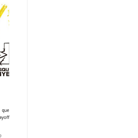
s que
ayoff
9