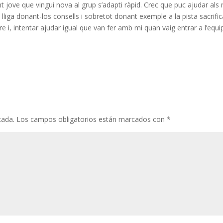
nt jove que vingui nova al grup s’adapti
ràpid
. Crec que puc ajudar als 
 lliga donant-los consells i sobretot donant exemple a la pista sacrific
 i, intentar ajudar igual que van fer amb mi quan vaig entrar a l’equi
cada.
Los campos obligatorios están marcados con
*