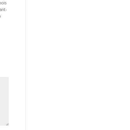
nois
ant-
p