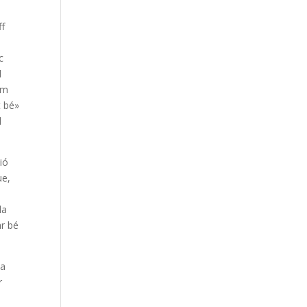
ff
c
l
em
t bé»
l
ió
ue,
da
ar bé
ta
r