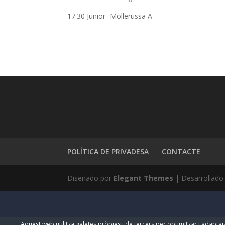
17:30 Junior- Mollerussa A
POLÍTICA DE PRIVADESA
CONTACTE
Diseñado por
Elegant Themes
| Desarrollado
Aquest web utilitza galetes pròpies i de tercers per optimitzar i adaptar