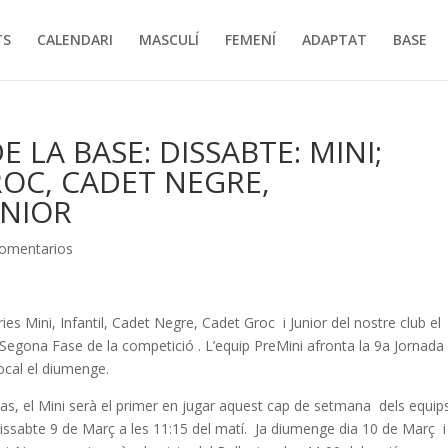
TS
CALENDARI
MASCULÍ
FEMENÍ
ADAPTAT
BASE
 LA BASE: DISSABTE: MINI;
OC, CADET NEGRE,
UNIOR
omentarios
s Mini, Infantil, Cadet Negre, Cadet Groc i Junior del nostre club el
 Segona Fase de la competició . L’equip PreMini afronta la 9a Jornada
local el diumenge.
cas, el Mini serà el primer en jugar aquest cap de setmana dels equip
s dissabte 9 de Març a les 11:15 del matí. Ja diumenge dia 10 de Març i