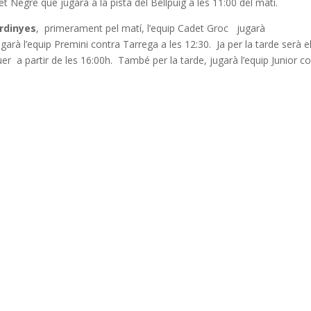
t Negre que jugarà a la pista del Bellpuig a les 11:00 del matí.
ardinyes
, primerament pel matí, l’equip Cadet Groc jugarà
arà l’equip Premini contra Tarrega a les 12:30. Ja per la tarde serà e
uer a partir de les 16:00h. També per la tarde, jugarà l’equip Junior c