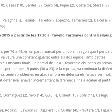
10), Cases (10), Bardeli (8), Cerro (4), Piqué (2), Costa (6), Sterea (8),
), Pelegrina(-), Tesan(-), Teixidó(-), López(-), Tamames(2), Balcells(-),
a(-).
 2015 a partir de les 17:30 al Pavelló Pardinyes contra Bellpuig
nt per 76 a 49, en un partit marcat per un dolent segon quart per par
es va veure una constant igualtat entre els dos equips i amb petites
els instants finals, un parcial de 12 a 1 favorable als locals va provo
ns perdent per 15 punts (38 a 23). A la represa, va continuar la dinàm
tants tenien problemes en atac i alhora en defensa els faltava ser mol
tat defensiva, anaven incrementant la diferència fins a acabar el partit
), Dominguez (2), Vivo (14), Guiu (-), Gisbert (10), Sole (11), Gallego
), Roca (5), Lawson (3), Aguilera (6), Guallar (4), Previtera (7), Figuer