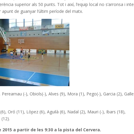
a superior als 50 punts. Tot i així, l’equip local no s’arronsa i int
star apunt de guanyar l’últim període del matx.
 Perearnau (-), Obiols(-), Alves (9), Mora (1), Pego(-), Garcia (2), Gall
(6), Oró (11), Lòpez (6), Aguilà (6), Nadal (2), Mauri (-), Ibars (18),
 (12).
2015 a partir de les 9:30 a la pista del Cervera.