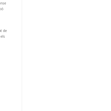
sense
ció
at de
 els