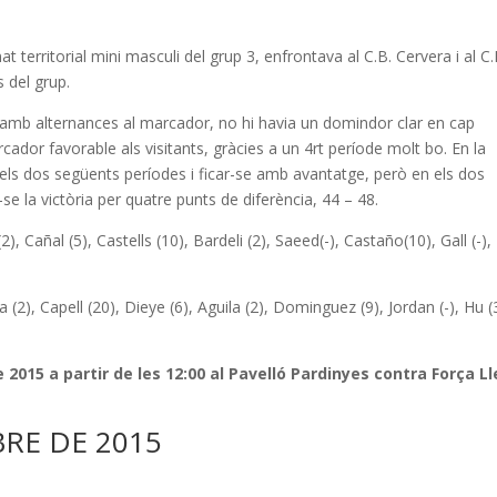
t territorial mini masculi del grup 3, enfrontava al C.B. Cervera i al C.
s del grup.
t amb alternances al marcador, no hi havia un domindor clar en cap
ador favorable als visitants, gràcies a un 4rt període molt bo. En la
els dos següents períodes i ficar-se amb avantatge, però en els dos
se la victòria per quatre punts de diferència, 44 – 48.
2), Cañal (5), Castells (10), Bardeli (2), Saeed(-), Castaño(10), Gall (-),
 (2), Capell (20), Dieye (6), Aguila (2), Dominguez (9), Jordan (-), Hu (
 2015 a partir de les 12:00 al Pavelló Pardinyes contra Força Ll
RE DE 2015