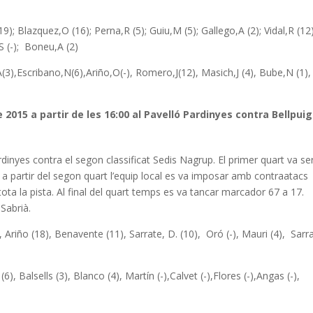
); Blazquez,O (16); Perna,R (5); Guiu,M (5); Gallego,A (2); Vidal,R (12
S (-); Boneu,A (2)
(3),Escribano,N(6),Ariño,O(-), Romero,J(12), Masich,J (4), Bube,N (1),
 2015 a partir de les 16:00 al Pavelló Pardinyes contra Bellpuig
ardinyes contra el segon classificat Sedis Nagrup. El primer quart va se
9, a partir del segon quart l’equip local es va imposar amb contraatacs
tota la pista. Al final del quart temps es va tancar marcador 67 a 17.
 Sabrià.
, Ariño (18), Benavente (11), Sarrate, D. (10), Oró (-), Mauri (4), Sarr
6), Balsells (3), Blanco (4), Martín (-),Calvet (-),Flores (-),Angas (-),