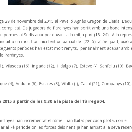
enge 29 de novembre del 2015 al Pavelló Agnès Gregori de Lleida. L’eq
t complicat. Els jugadors de Pardinyes han sortit amb una bona intens
an permès al Sedis anar per davant a la mitja part (18- 24). A la repre
 induït a un molt bon inici fent un parcial de (22- 5) al 5e quart, això 
 següents períodes han estat molt renyits, per finalment acabar amb 
de Pardinyes.
), Vilaseca (16), Inglada (12), Hidalgo (7), Esteve (-), Sanfeliu (10), Ba
e (4), Andujar (6), Escales (8), Vilalta (-), Casal (21), Companys (10),
 2015 a partir de les 9:30 a la pista del Tàrrega04.
rdinyes han incrementat el ritme i han lluitat per cada pilota, i on el
ar al 7è període on les forces dels nens ja han arribat a la seva reser