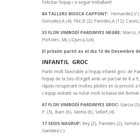
Felicitar l’equip i a seguir treballant!
84 TALLERS BIOSCA CAPPONT
:
Hernandez,V (19
Gonzalez,A (4); Fite,B (2); Paredes,A (12); Cases,
33 FLOR VIMBODÍ PARDINYES NEGRE:
Marco, A
Portoles ,M(-),Djurca,S(4)
El pròxim partit es el dia 13 de Desembre de
INFANTIL GROC
Partit molt favorable a l’equip infantil groc de P
l’equip de la Seu d’Urgell amb un parcial de 8 a 
ràpids recuperant moltes pilotes en la pressió a 
L’equip visitant va notar molt la baixa del Bernat
67 FLOR VIMBODÍ PARDINYES GROC:
Garcia (5)
P. (3), Ibars (6), Varela (6), Sellart (4).
17 SEDIS NAGRUP:
Rey (2), Paredes (2), Serrato (
Gandara (-).