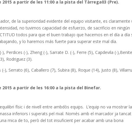
 2015 a partir de les 11:00 a la pista del Tàrrega03 (Pre).
dor, de la superioridad evidente del equipo visitante, es claramente
ntensidad, no tuvimos capacidad de esfuerzo, de sacrificio en ningún
TITUD todos para que el buen trabajo que hacemos en el día a día 
rabajando, y lo haremos más fuerte para superar este mal día.
(-), Perdices (-), Zheng (-), Sarrate D. (-), Ferre (5), Capdevila (-),Benit
 (3), Rodriguez (3).
(-), Serrato (6), Caballero (7), Subira (8), Roque (14), Justo (8), Villarr
2015 a partir de les 16:00 a la pista del Binefar.
equilibri físic i de nivell entre ambdòs equips. L’equip no va mostrar l
 massa inferiors i superats pel rival. Només amb el marcador ja tancat 
r una mica de to, però del tot insuficient per acabar amb una bona