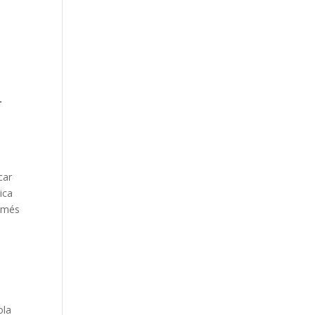
.
t
car
ica
t més
ola