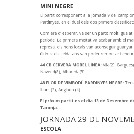
MINI NEGRE
El partit corresponent a la jornada 9 del campiona
Pardinyes, en el duel dels dos primers classificat
Com era d’ esperar, va ser un partit molt iguala
període. La primera meitat va acabar amb el marc
represa, els nens locals van aconseguir guanyar 
últims, els lleidatans van poder remontar i endur-
44 CB CERVERA MOBEL LINEA:
Vila(2), Bargues(
Naveed(8), Albareda(5).
48 FLOR DE VIMBODÍ PARDINYES NEGRE:
Tersa
Ibars (2), Anglada (4).
El pròxim partit es el dia 13 de Desembre de
Taronja.
JORNADA 29 DE NOVEMB
ESCOLA