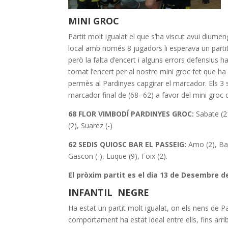
MINI GROC
Partit molt igualat el que s’ha viscut avui dium
local amb només 8 jugadors li esperava un parti
però la falta d’encert i alguns errors defensius h
tornat l’encert per al nostre mini groc fet que ha
permès al Pardinyes capgirar el marcador. Els 3
marcador final de (68- 62) a favor del mini groc 
68 FLOR VIMBODÍ PARDINYES GROC:
Sabate (21
(2), Suarez (-)
62 SEDIS QUIOSC BAR EL PASSEIG:
Amo (2), Baqu
Gascon (-), Luque (9), Foix (2).
El pròxim partit es el dia 13 de Desembre de
INFANTIL NEGRE
Ha estat un partit molt igualat, on els nens de Pa
comportament ha estat ideal entre ells, fins arrib