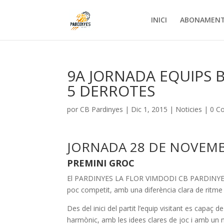
INICI
ABONAMEN
9A JORNADA EQUIPS BA
5 DERROTES
por
CB Pardinyes
|
Dic 1, 2015
|
Noticies
|
0 C
JORNADA 28 DE NOVEMB
PREMINI GROC
El PARDINYES LA FLOR VIMDODI CB PARDINYES G
poc competit, amb una diferència clara de ritme d
Des del inici del partit l’equip visitant es capaç d
harmònic, amb les idees clares de joc i amb un n