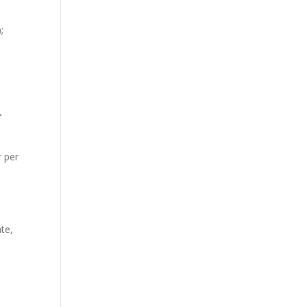
);
.
r per
ate,