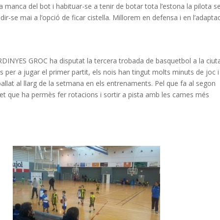
la manca del bot i habituar-se a tenir de botar tota l’estona la pilota 
r-se mai a l’opció de ficar cistella. Millorem en defensa i en l’adapta
NYES GROC ha disputat la tercera trobada de basquetbol a la ciut
per a jugar el primer partit, els nois han tingut molts minuts de joc i
ballat al llarg de la setmana en els entrenaments. Pel que fa al segon
fet que ha permès fer rotacions i sortir a pista amb les cames més