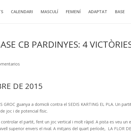
TS
CALENDARI
MASCULÍ
FEMENÍ
ADAPTAT
BASE
SE CB PARDINYES: 4 VICTÒRIES
omentarios
RE DE 2015
ROC guanya a domicili contra el SEDIS KARTING EL PLA. Un parti
e joc i de potencial físic.
e controlar el partit, fent un joc vertical i molt ràpid. A pista es veu un 
ivell superior envers el rival. A mitjans del quart període, LA FLOR D