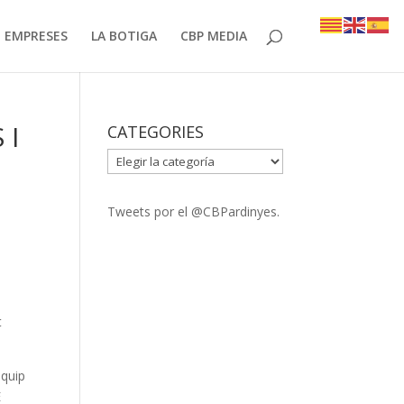
EMPRESES
LA BOTIGA
CBP MEDIA
 I
CATEGORIES
CATEGORIES
Tweets por el @CBPardinyes.
t
equip
E