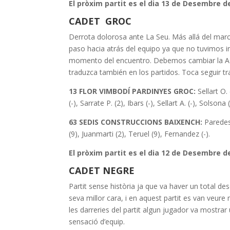
El pròxim partit es el dia 13 de Desembre de
CADET GROC
Derrota dolorosa ante La Seu. Más allá del marca
paso hacia atrás del equipo ya que no tuvimos i
momento del encuentro. Debemos cambiar la AC
traduzca también en los partidos. Toca seguir t
13 FLOR VIMBODÍ PARDINYES GROC:
Sellart O. 
(-), Sarrate P. (2), Ibars (-), Sellart A. (-), Solsona
63 SEDIS CONSTRUCCIONS BAIXENCH:
Paredes 
(9), Juanmarti (2), Teruel (9), Fernandez (-).
El pròxim partit es el dia 12 de Desembre de 
CADET NEGRE
Partit sense història ja que va haver un total des
seva millor cara, i en aquest partit es van veure
les darreries del partit algun jugador va mostra
sensació d’equip.