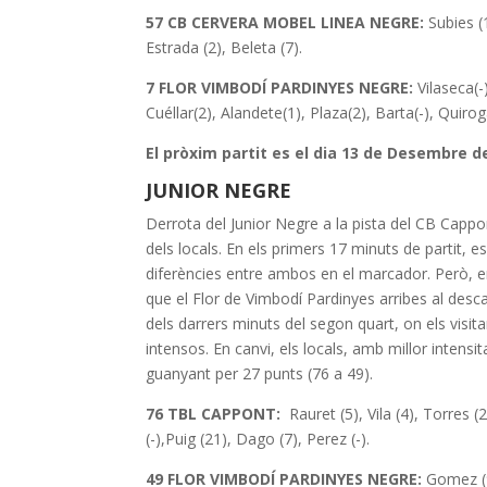
57 CB CERVERA MOBEL LINEA NEGRE:
Subies (
Estrada (2), Beleta (7).
7 FLOR VIMBODÍ PARDINYES NEGRE:
Vilaseca(-
Cuéllar(2), Alandete(1), Plaza(2), Barta(-), Quirog
El pròxim partit es el dia 13 de Desembre de
JUNIOR NEGRE
Derrota del Junior Negre a la pista del CB Cappo
dels locals. En els primers 17 minuts de partit, 
diferències entre ambos en el marcador. Però, en 
que el Flor de Vimbodí Pardinyes arribes al desca
dels darrers minuts del segon quart, on els visi
intensos. En canvi, els locals, amb millor intensi
guanyant per 27 punts (76 a 49).
76 TBL CAPPONT:
Rauret (5), Vila (4), Torres (2
(-),Puig (21), Dago (7), Perez (-).
49 FLOR VIMBODÍ PARDINYES NEGRE:
Gomez (9