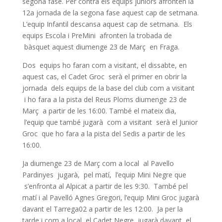
segona fase. Per contra els equips juniors afronten la
12a jornada de la segona fase aquest cap de setmana.
L’equip Infantil descansa aquest cap de setmana. Els
equips Escola i PreMini afronten la trobada de
bàsquet aquest diumenge 23 de Març en Fraga.
Dos equips ho faran com a visitant, el dissabte, en
aquest cas, el Cadet Groc serà el primer en obrir la
jornada dels equips de la base del club com a visitant
i ho fara a la pista del Reus Ploms diumenge 23 de
Març a partir de les 16:00. També el mateix dia,
l’equip que també jugarà com a visitant serà el Junior
Groc que ho fara a la pista del Sedis a partir de les
16:00.
Ja diumenge 23 de Març com a local al Pavello
Pardinyes jugarà, pel matí, l’equip Mini Negre que
s’enfronta al Alpicat a partir de les 9:30. També pel
matí i al Pavelló Agnes Gregori, l’equip Mini Groc jugarà
davant el Tarrega02 a partir de les 12:00. Ja per la
tarde i com a local, el Cadet Negre jugarà davant el