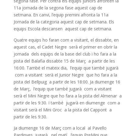
segona fase. Per contra els equips juniors afronten la
11a jornada de la segona fase aquest cap de
setmana. En canvi, l’equip premini afronta la 11a
Jornada de la categoria aquest cap de setmana. Els
equips Escola descansen aquest cap de setmana.
Quatre equips ho faran com a visitant, el dissabte, en
aquest cas, el Cadet Negre serà el primer en obrir la
jornada dels equips de la base del club i ho fara a la
pista del Balafia dissabte 15 de Març a partir de les
16:00. També el mateix dia, l’equip que també jugarà
com a visitant serà el Junior Negre que ho fara a la
pista del Bellpuig a partir de les 18:00. Ja diumenge 16
de Març, l’equip que també jugarà com a visitant
serà el Mini Negre que ho fara a la pista del Almenar a
partir de les 9:30. I també jugarà en diumenge com a
visitant serà el Mini Groc a la pista del Cappont a
partir de les 9:30.
Ja diumenge 16 de Març com a local al Pavello
Pardinyes jugarà, pel matí, l’equip PreMini que