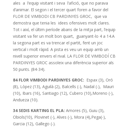
ales a l’equip visitant i seva l’afició, que no parava
d’animar. El segon i el tercer quart foren a favor del
FLOR DE VIMBODI CB PARDINYES GROC, que va
demostra que tenia les idees ofensives molt clares.
Tot i així, el últim període abans de la mitja part, l’equip
visitant va fer un molt bon quart, guanyant-lo 4 a 14.A
la segona part es va trencar el partit, fent un joc
vertical i molt ràpid. A pista es veu un equip amb un
nivell superior envers el rival. LA FLOR DE VIMBODÍ CB
PARDINYES GROC assoleix una diferència superior als
50 punts. (84-34).
84 FLOR VIMBODI PARDINYES GROC:
Espax (3), Oró
(8), Lòpez (13), Aguilà (2), Balcells (-), Nadal (-), Mauri
(10), Ibars (16), Santiago (12), Cubero (10),Moreno (-),
Andueza (10).
34 SEDIS KARTING EL PLA:
Amores (5), Guiu (3),
Obiols(10), Plovinet (-), Alves (-), Mora (4),Pega(-),
Garcia (12), Gallego (-).