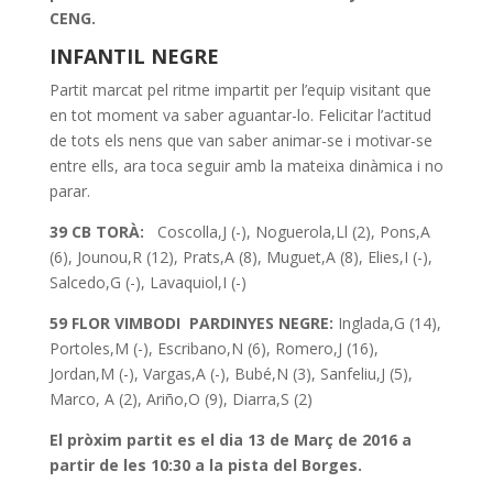
CENG.
INFANTIL NEGRE
Partit marcat pel ritme impartit per l’equip visitant que
en tot moment va saber aguantar-lo. Felicitar l’actitud
de tots els nens que van saber animar-se i motivar-se
entre ells, ara toca seguir amb la mateixa dinàmica i no
parar.
39 CB TORÀ:
Coscolla,J (-), Noguerola,Ll (2), Pons,A
(6), Jounou,R (12), Prats,A (8), Muguet,A (8), Elies,I (-),
Salcedo,G (-), Lavaquiol,I (-)
59 FLOR VIMBODI PARDINYES NEGRE:
Inglada,G (14),
Portoles,M (-), Escribano,N (6), Romero,J (16),
Jordan,M (-), Vargas,A (-), Bubé,N (3), Sanfeliu,J (5),
Marco, A (2), Ariño,O (9), Diarra,S (2)
El pròxim partit es el dia 13 de Març de 2016 a
partir de les 10:30 a la pista del Borges.