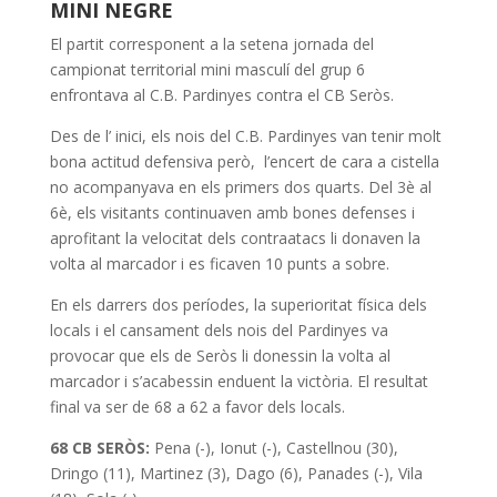
MINI NEGRE
El partit corresponent a la setena jornada del
campionat territorial mini masculí del grup 6
enfrontava al C.B. Pardinyes contra el CB Seròs.
Des de l’ inici, els nois del C.B. Pardinyes van tenir molt
bona actitud defensiva però, l’encert de cara a cistella
no acompanyava en els primers dos quarts. Del 3è al
6è, els visitants continuaven amb bones defenses i
aprofitant la velocitat dels contraatacs li donaven la
volta al marcador i es ficaven 10 punts a sobre.
En els darrers dos períodes, la superioritat física dels
locals i el cansament dels nois del Pardinyes va
provocar que els de Seròs li donessin la volta al
marcador i s’acabessin enduent la victòria. El resultat
final va ser de 68 a 62 a favor dels locals.
68 CB SERÒS:
Pena (-), Ionut (-), Castellnou (30),
Dringo (11), Martinez (3), Dago (6), Panades (-), Vila