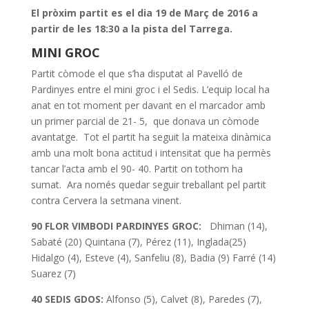
El pròxim partit es el dia 19 de Març de 2016 a
partir de les 18:30 a la pista del Tarrega.
MINI GROC
Partit còmode el que s’ha disputat al Pavelló de
Pardinyes entre el mini groc i el Sedis. L’equip local ha
anat en tot moment per davant en el marcador amb
un primer parcial de 21- 5, que donava un còmode
avantatge. Tot el partit ha seguit la mateixa dinàmica
amb una molt bona actitud i intensitat que ha permès
tancar l’acta amb el 90- 40. Partit on tothom ha
sumat. Ara només quedar seguir treballant pel partit
contra Cervera la setmana vinent.
90 FLOR VIMBODI PARDINYES GROC:
Dhiman (14),
Sabaté (20) Quintana (7), Pérez (11), Inglada(25)
Hidalgo (4), Esteve (4), Sanfeliu (8), Badia (9) Farré (14)
Suarez (7)
40 SEDIS GDOS:
Alfonso (5), Calvet (8), Paredes (7),