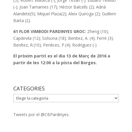
(5); Robert Vilaseca (-); Jorge Tesán (-); Eduard Teixidó
(-); Joan Tamames (17); Héctor Balcells (2); Adrià
Alandete(5); Miquel Plaza(2); Aleix Quiroga (2); Guillem
Barta (2).
61 FLOR VIMBODI PARDINYES GROC:
Zheng (10);
Capdevila (12); Solsona (18); Benitez, A. (4); Ferré (3);
Benítez, R.(10); Perdices, P.(4); Rodríguez (-)
El pròxim partit es el dia 13 de Març de 2016 a
partir de les 12:00 a la pista del Borges.
CATEGORIES
CATEGORIES
Tweets por el @CBPardinyes.