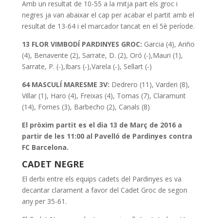
Amb un resultat de 10-55 a la mitja part els groc i
negres ja van abaixar el cap per acabar el partit amb el
resultat de 13-64 i el marcador tancat en el 5è període.
13 FLOR VIMBODÍ PARDINYES GROC:
Garcia (4), Ariño
(4), Benavente (2), Sarrate, D. (2), Oró (-),Mauri (1),
Sarrate, P. (-),Ibars (-),Varela (-), Sellart (-)
64
MASCULÍ MARESME 3V:
Dedrero (11), Varderi (8),
Villar (1), Haro (4), Freixas (4), Tomas (7), Claramunt
(14), Fornes (3), Barbecho (2), Canals (8)
El pròxim partit es el dia 13 de Març de 2016 a
partir de les 11:00 al Pavelló de Pardinyes contra
FC Barcelona.
CADET NEGRE
El derbi entre els equips cadets del Pardinyes es va
decantar clarament a favor del Cadet Groc de segon
any per 35-61.