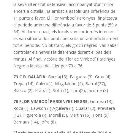
la seva intensitat defensiva i acompanyat d’un millor
encert a cistella, ha arribat a assolir una diferència de
11 punts a favor. El Flor Vimbodí Pardinyes finalitzava
el període amb una diferència a favor de 5 punts (59 a
64). Al darrer quart, els locals van sortir més intensos i
es van situar a dos punts per sota durant pràcticament
tot el període. No obstant, els groc i negres van saber
controlar els nervis i la diferència durant el pas dels
minuts. Al final, victòria del Flor de Vimbodí Pardinyes
Negre a la pista del líder per 73 a 76.
73 C.B. BALAFIA:
Garcia(13), Falguera (3), Grau (4),
Trepat(14), Calero(-), Magdaleno (4), Barrull(27),
Blasco (2), Prats (-), Soto (1), Torn(2), Jacome (3)
76 FLOR VIMBODÍ PARDINYES NEGRE:
Gomez (13),
Roca (-), Lawson (-),Aguilera (-), Guallar (3), Previtera
(12), Figuerola (-), Morell (5), Martin (16), Fons (5),
Bernaus (14), Jofre (8).
El pròxim partit es el dia 13 de Març de 2016 a