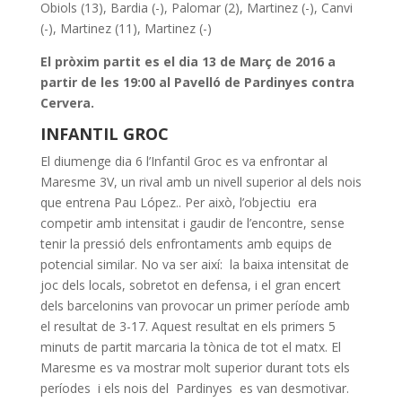
Obiols (13), Bardia (-), Palomar (2), Martinez (-), Canvi
(-), Martinez (11), Martinez (-)
El pròxim partit es el dia 13 de Març de 2016 a
partir de les 19:00 al Pavelló de Pardinyes contra
Cervera.
INFANTIL GROC
El diumenge dia 6 l’Infantil Groc es va enfrontar al
Maresme 3V, un rival amb un nivell superior al dels nois
que entrena Pau López.. Per això, l’objectiu era
competir amb intensitat i gaudir de l’encontre, sense
tenir la pressió dels enfrontaments amb equips de
potencial similar. No va ser així: la baixa intensitat de
joc dels locals, sobretot en defensa, i el gran encert
dels barcelonins van provocar un primer període amb
el resultat de 3-17. Aquest resultat en els primers 5
minuts de partit marcaria la tònica de tot el matx. El
Maresme es va mostrar molt superior durant tots els
períodes i els nois del Pardinyes es van desmotivar.