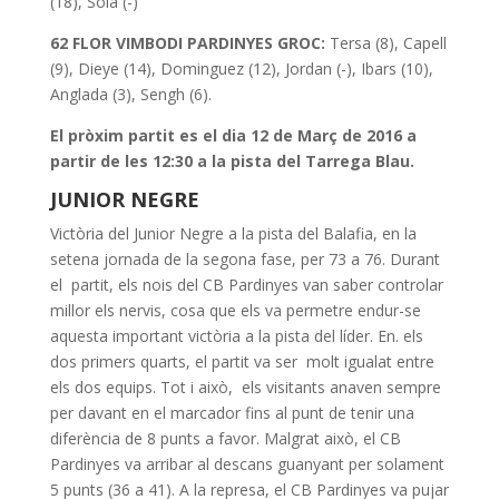
(18), Sola (-)
62 FLOR VIMBODI PARDINYES GROC:
Tersa (8), Capell
(9), Dieye (14), Dominguez (12), Jordan (-), Ibars (10),
Anglada (3), Sengh (6).
El pròxim partit es el dia 12 de Març de 2016 a
partir de les 12:30 a la pista del Tarrega Blau.
JUNIOR NEGRE
Victòria del Junior Negre a la pista del Balafia, en la
setena jornada de la segona fase, per 73 a 76. Durant
el partit, els nois del CB Pardinyes van saber controlar
millor els nervis, cosa que els va permetre endur-se
aquesta important victòria a la pista del líder. En. els
dos primers quarts, el partit va ser molt igualat entre
els dos equips. Tot i això, els visitants anaven sempre
per davant en el marcador fins al punt de tenir una
diferència de 8 punts a favor. Malgrat això, el CB
Pardinyes va arribar al descans guanyant per solament
5 punts (36 a 41). A la represa, el CB Pardinyes va pujar