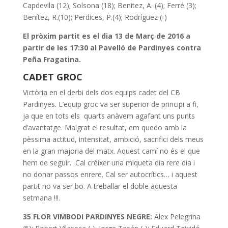
Capdevila (12); Solsona (18); Benitez, A. (4); Ferré (3);
Benítez, R.(10); Perdices, P.(4); Rodríguez (-)
El pròxim partit es el dia 13 de Març de 2016 a
partir de les 17:30 al Pavelló de Pardinyes contra
Peña Fragatina.
CADET GROC
Victòria en el derbi dels dos equips cadet del CB
Pardinyes. L’equip groc va ser superior de principi a fi,
ja que en tots els quarts anàvem agafant uns punts
d’avantatge. Malgrat el resultat, em quedo amb la
pèssima actitud, intensitat, ambició, sacrifici dels meus
en la gran majoria del matx. Aquest camí no és el que
hem de seguir. Cal créixer una miqueta dia rere dia i
no donar passos enrere. Cal ser autocrítics… i aquest
partit no va ser bo. A treballar el doble aquesta
setmana !!!.
35 FLOR VIMBODI PARDINYES NEGRE:
Alex Pelegrina