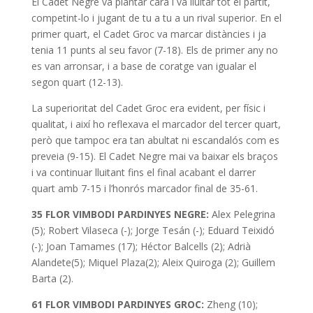
El Cadet Negre va plantar cara i va lluitar tot el partit,
competint-lo i jugant de tu a tu a un rival superior. En el
primer quart, el Cadet Groc va marcar distàncies i ja
tenia 11 punts al seu favor (7-18). Els de primer any no
es van arronsar, i a base de coratge van igualar el
segon quart (12-13).
La superioritat del Cadet Groc era evident, per físic i
qualitat, i així ho reflexava el marcador del tercer quart,
però que tampoc era tan abultat ni escandalós com es
preveia (9-15). El Cadet Negre mai va baixar els braços
i va continuar lluitant fins el final acabant el darrer
quart amb 7-15 i l’honrós marcador final de 35-61.
35 FLOR VIMBODI PARDINYES NEGRE:
Alex Pelegrina
(5); Robert Vilaseca (-); Jorge Tesán (-); Eduard Teixidó
(-); Joan Tamames (17); Héctor Balcells (2); Adrià
Alandete(5); Miquel Plaza(2); Aleix Quiroga (2); Guillem
Barta (2).
61 FLOR VIMBODI PARDINYES GROC:
Zheng (10);