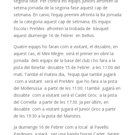
segona fase. Per contra els equips juniors afronten la
setena jornada de la segona fase aquest cap de
setmana. En canvi, l’equip premini afronta la 8a Jornada
de la categoria aquest cap de setmana. Els equips
Escola i PreMini afronten la trobada de bàsquet
aquest diumenge 16 de Febrer en Bellvis.
Quatre equips ho faran com a visitant, el dissabte, en
aquest cas, el Mini Megre serà el primer en obrir la
jornada dels equips de la base del club i ho fara a la
pista del Binefar dissabte 15 de Febrer a les 11:00 del
matí. També el mateix dia, l’equip que també jugarà
com a visitant serà el PreMini que ho fara a la pista
del Mollerussa a partir de les 11:00. I també jugarà en
dissabte com a visitant serà el Cadet Groc a la pista
del Cornella a partir de les 17:30. Ja per últim, en
dissabte com a visitant jugarà el Junior Groc a partir
de les 19:30 a la pista del Maristes.
Ja diumenge 16 de Febrer com a local al Pavello
Pardinyes jugarà, per una banda l’equip Cadet Negre