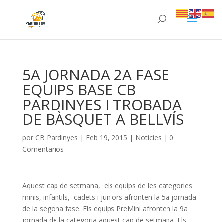
5A JORNADA 2A FASE
EQUIPS BASE CB
PARDINYES I TROBADA
DE BÀSQUET A BELLVÍS
por
CB Pardinyes
|
Feb 19, 2015
|
Noticies
|
0
Comentarios
Aquest cap de setmana, els equips de les categories
minis, infantils, cadets i juniors afronten la 5a jornada
de la segona fase. Els equips PreMini afronten la 9a
jornada de la categoria aquest cap de setmana. Els