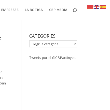
EMPRESES
LA BOTIGA
CBP MEDIA
E
CATEGORIES
CATEGORIES
Tweets por el @CBPardinyes.
6 a
tre
Joan