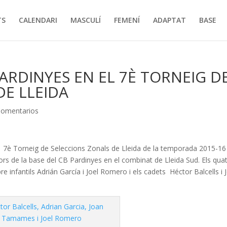
TS
CALENDARI
MASCULÍ
FEMENÍ
ADAPTAT
BASE
ARDINYES EN EL 7È TORNEIG D
DE LLEIDA
Comentarios
el 7è Torneig de Seleccions Zonals de Lleida de la temporada 2015-1
ors de la base del CB Pardinyes en el combinat de Lleida Sud. Els qua
e infantils Adrián García i Joel Romero i els cadets Héctor Balcells i 