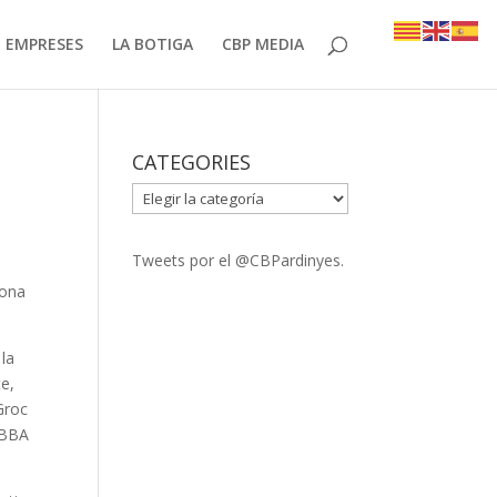
EMPRESES
LA BOTIGA
CBP MEDIA
CATEGORIES
CATEGORIES
Tweets por el @CBPardinyes.
gona
 la
te,
Groc
l BBA