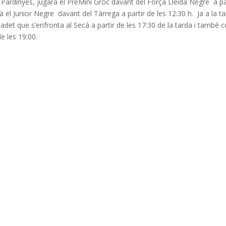
 Pardinyes, jugarà el PreMini Groc davant del Força Lleida Negre a pa
 el Junior Negre davant del Tàrrega a partir de les 12:30 h. Ja a la ta
Cadet que s’enfronta al Secà a partir de les 17:30 de la tarda i també
e les 19:00.