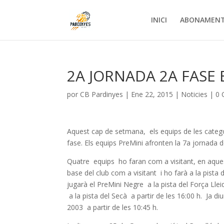
INICI
ABONAMEN
2A JORNADA 2A FASE 
por
CB Pardinyes
|
Ene 22, 2015
|
Noticies
|
0 
Aquest cap de setmana, els equips de les categor
fase. Els equips PreMini afronten la 7a jornada 
Quatre equips ho faran com a visitant, en aquest 
base del club com a visitant i ho farà a la pist
jugarà el PreMini Negre a la pista del Força Llei
a la pista del Secà a partir de les 16:00 h. Ja 
2003 a partir de les 10:45 h.