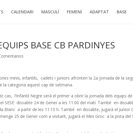
TS
CALENDARI
MASCULÍ
FEMENÍ
ADAPTAT
BASE
EQUIPS BASE CB PARDINYES
Comentarios
ies minis, infantils, cadets i juniors afronten la 2a jornada de la se
de la categoria aquest cap de setmana.
cas, l’Infantil Negre serà el primer a obrir la jornada dels equips de
a del SESE dissabte 24 de Gener a les 11:00 del matí. També en dissab
da Blanc a partir de les 11:15 h. També en dissabte, jugarà el Junior 
diumenge 25 de Gener com a visitant, jugarà el Mini Groc a la pista de