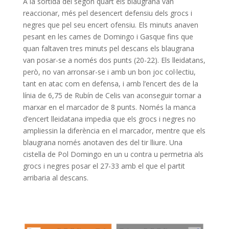
A la sortida del segon quart els blaugrana van
reaccionar, més pel desencert defensiu dels grocs i
negres que pel seu encert ofensiu. Els minuts anaven
pesant en les cames de Domingo i Gasque fins que
quan faltaven tres minuts pel descans els blaugrana
van posar-se a només dos punts (20-22). Els lleidatans,
però, no van arronsar-se i amb un bon joc col·lectiu,
tant en atac com en defensa, i amb l’encert des de la
línia de 6,75 de Rubín de Celis van aconseguir tornar a
marxar en el marcador de 8 punts. Només la manca
d’encert lleidatana impedia que els grocs i negres no
ampliessin la diferència en el marcador, mentre que els
blaugrana només anotaven des del tir lliure. Una
cistella de Pol Domingo en un u contra u permetria als
grocs i negres posar el 27-33 amb el que el partit
arribaria al descans.