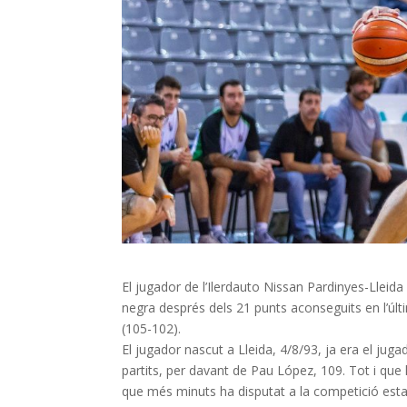
El jugador de l’
Ilerdauto
Nissan
Pardinyes
-Lleid
negra després dels 21 punts aconseguits en l’últi
(105-102).
El jugador nascut a Lleida, 4/8/93, ja era el jug
partits, per davant de Pau López, 109. Tot i que l
que més minuts ha disputat a la competició estat