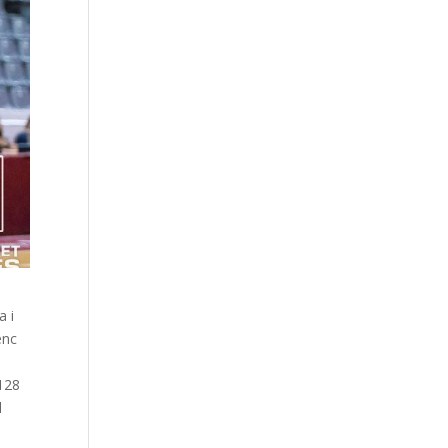
a i
enc
 128
l