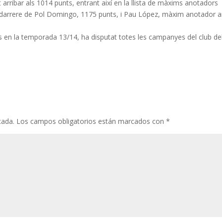
rribar als 1014 punts, entrant així en la llista de màxims anotadors
per darrere de Pol Domingo, 1175 punts, i Pau López, màxim anotador
s
en la temporada 13/14, ha disputat totes les campanyes del club de
cada.
Los campos obligatorios están marcados con
*