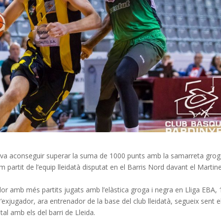
a va aconseguir superar la suma de 1000 punts amb la samarreta grog
m partit de l’equip lleidatà disputat en el Barris Nord davant el Martin
ador amb més partits jugats amb l’elàstica groga i negra en Lliga
EBA
,
’exjugador, ara entrenador de la base del club lleidatà, segueix sent e
al amb els del barri de Lleida.