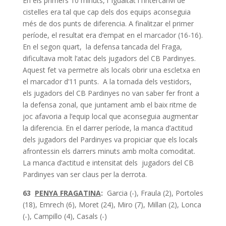
En els primers 10 minuts, l’ igualtat i l’intercanvi de
cistelles era tal que cap dels dos equips aconseguia
més de dos punts de diferencia. A finalitzar el primer
període, el resultat era d’empat en el marcador (16-16).
En el segon quart, la defensa tancada del Fraga,
dificultava molt l’atac dels jugadors del CB Pardinyes.
Aquest fet va permetre als locals obrir una escletxa en
el marcador d’11 punts. A la tornada dels vestidors,
els jugadors del CB Pardinyes no van saber fer front a
la defensa zonal, que juntament amb el baix ritme de
joc afavoria a l’equip local que aconseguia augmentar
la diferencia. En el darrer període, la manca d’actitud
dels jugadors del Pardinyes va propiciar que els locals
afrontessin els darrers minuts amb molta comoditat.
La manca d’actitud e intensitat dels jugadors del CB
Pardinyes van ser claus per la derrota.
63
PENYA FRAGATINA
:
Garcia (-), Fraula (2), Portoles
(18), Emrech (6), Moret (24), Miro (7), Millan (2), Lonca
(-), Campillo (4), Casals (-)