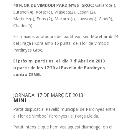
40
FLOR DE VIMDODI PARDINYES GROC
:
Gallardo(-),
Suranell(4), Kora(16), Vilaseca(2), Lesan (2),
Martinez(-), Fons (2), Macarro(-), Lawson(-), Giné(9),
Charles(5).
Els màxims anotadors del partit van ser: Moret amb 24
del Fraga i Kora amb 16 punts del Flor de Vimbodi
Pardinyes Groc.
El pròxim partit es el dia 7 d’ Abril de 2013
a partir de les 17:30 al Pavello de Pardinyes
contra CENG.
JORNADA 17 DE MARÇ DE 2013
MINI
Partit disputat al Pavelló municipal de Pardinyes entre
el Flor de Vimbodí Pardinyes i el Força Lleida.
Partit intens el que hem vist aquest diumenge, on el