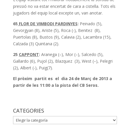
pressió no va estar encertat de cara a cistella. Tots els
jugadors del equip local excepte un, van anotar.
65
FLOR DE VIMBODI PARDINYES
:
Peinado (5),
Gevorgyan (8), Ariste (5), Roca (-), Benitez (8),
Puertolas (8), Bustos (9), Calavia (2), Lacambra (15),
Calzada (3) Quintana (2).
25
CAPPONT
:
Aranega (–), Mor (–), Salcedo (5),
Gallardo (6), Pujol (2), Blazquez (3), West (–), Pelegri
(2), Albert (-), Puig(7).
El pròxim partit es el dia 24 de Març de 2013 a
partir de les 11:00 a la pista del CB Seros.
CATEGORIES
CATEGORIES