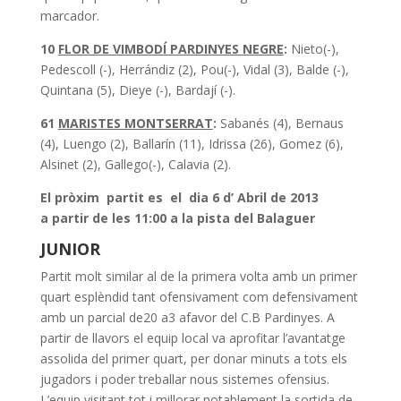
marcador.
10
FLOR DE VIMBODÍ PARDINYES NEGRE
:
Nieto(-),
Pedescoll (-), Herrándiz (2), Pou(-), Vidal (3), Balde (-),
Quintana (5), Dieye (-), Bardají (-).
61
MARISTES MONTSERRAT
:
Sabanés (4), Bernaus
(4), Luengo (2), Ballarín (11), Idrissa (26), Gomez (6),
Alsinet (2), Gallego(-), Calavia (2).
El pròxim partit es el dia 6 d’ Abril de 2013
a partir de les 11:00 a la pista del Balaguer
JUNIOR
Partit molt similar al de la primera volta amb un primer
quart esplèndid tant ofensivament com defensivament
amb un parcial de20 a3 afavor del C.B Pardinyes. A
partir de llavors el equip local va aprofitar l’avantatge
assolida del primer quart, per donar minuts a tots els
jugadors i poder treballar nous sistemes ofensius.
L’equip visitant tot i millorar notablement la sortida de