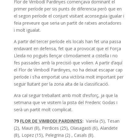
Flor de Vimbodí Pardinyes començava dominant el
primer període per sis punts de diferencia però que en
el segon període el conjunt visitant aconseguia igualar i
feia preveure que seria un partit de ratxes anotadores
i molt igualat.
A partir del tercer període els locals han fet una passa
endavant en defensa, fet que a provocat que el Força
Lleida no pogués llençar còmodament a cistella i no
fes passades amb la precisió que volien. A partir d’aquí
el Flor de Vimbodí Pardinyes, no ha deixat escapar cap
període i s’ha emportat una victòria molt important per
seguir lluitant per la zona alta de la classificació.
Ara cal seguir treballant amb molt d’esforç, ja que la
setmana que ve visitem la pista del Frederic Godas i
serà un partit molt complicat.
79
FLOR DE VIMBODI PARDINYES
:
Varela (5), Tesan
(2), Mauri (8), Perdices (25), Olasagasti (6), Alandete
(8), Lopez (15), Pelegrina (2) , Casals (8).