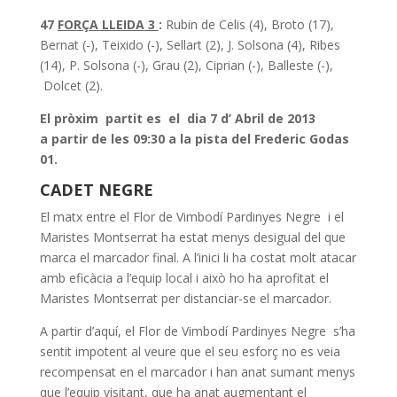
47
FORÇA LLEIDA 3
:
Rubin de Celis (4), Broto (17),
Bernat (-), Teixido (-), Sellart (2), J. Solsona (4), Ribes
(14), P. Solsona (-), Grau (2), Ciprian (-), Balleste (-),
Dolcet (2).
El pròxim partit es el dia 7 d’ Abril de 2013
a partir de les 09:30 a la pista del Frederic Godas
01.
CADET NEGRE
El matx entre el Flor de Vimbodí Pardinyes Negre i el
Maristes Montserrat ha estat menys desigual del que
marca el marcador final. A l’inici li ha costat molt atacar
amb eficàcia a l’equip local i això ho ha aprofitat el
Maristes Montserrat per distanciar-se el marcador.
A partir d’aquí, el Flor de Vimbodí Pardinyes Negre s’ha
sentit impotent al veure que el seu esforç no es veia
recompensat en el marcador i han anat sumant menys
que l’equip visitant, que ha anat augmentant el