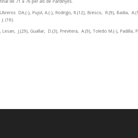
final de 71 a 76 per als de Pardinyes.
breros DA.(-), Pujol, A.(-), Rodrigo, R.(12), Bresco, R.(9), Badia, A.(
J. (16).
Lesan, J.(29), Guallar, D.(3), Previtera, A.(9), Toledo M.(-), Padilla, P.