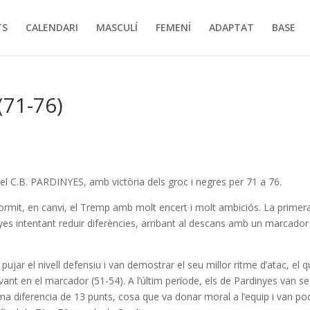
TS
CALENDARI
MASCULÍ
FEMENÍ
ADAPTAT
BASE
71-76)
del C.B. PARDINYES, amb victòria dels groc i negres per 71 a 76.
rmit, en canvi, el Tremp amb molt encert i molt ambiciós. La primer
yes intentant reduir diferències, arribant al descans amb un marcador
 pujar el nivell defensiu i van demostrar el seu millor ritme d’atac, el 
avant en el marcador (51-54). A l’últim període, els de Pardinyes van se
ma diferencia de 13 punts, cosa que va donar moral a l’equip i van po