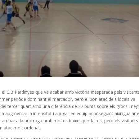
el C.B Pardinyes que va acabar amb victòria inesperada pels visitants
rimer periòde dominant el marcador, però el bon atac dels locals va
 del tercer quart amb una diferencia de 27 punts sobre els grocs i neg
 augmentar la intensitat i a jugar en equip aconseguint així igualar e
n arribar a la pròrroga amb moltes baixes per faltes, però els visitants
un atac molt ordenat.