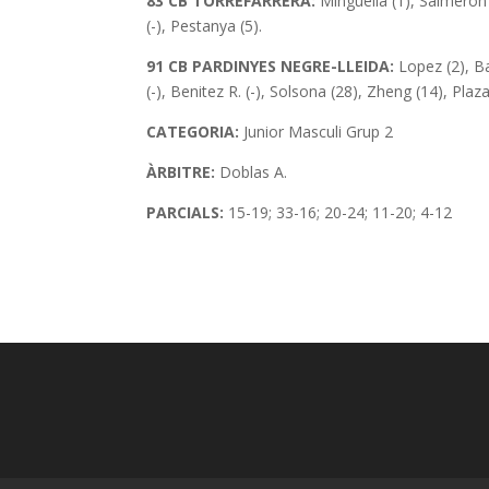
83 CB TORREFARRERA:
Minguella (1), Salmeron 
(-), Pestanya (5).
91 CB PARDINYES NEGRE-LLEIDA:
Lopez (2), Ba
(-), Benitez R. (-), Solsona (28), Zheng (14), Plaza
CATEGORIA:
Junior Masculi Grup 2
ÀRBITRE:
Doblas A.
PARCIALS:
15-19; 33-16; 20-24; 11-20; 4-12