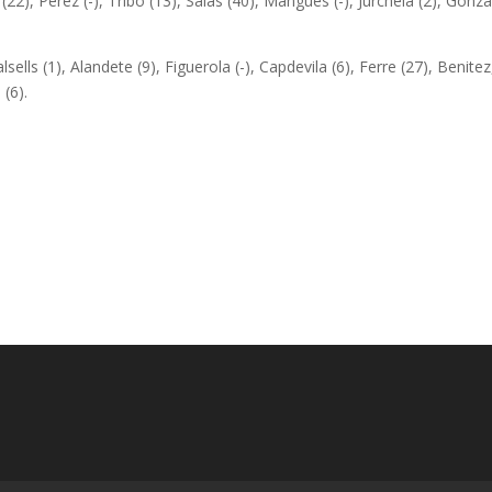
(22), Perez (-), Tribo (13), Salas (40), Mangues (-), Jurchela (2), Gonza
lsells (1), Alandete (9), Figuerola (-), Capdevila (6), Ferre (27), Benitez
 (6).