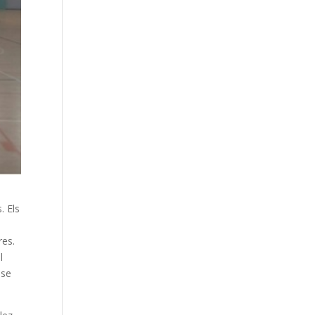
. Els
res.
l
 se