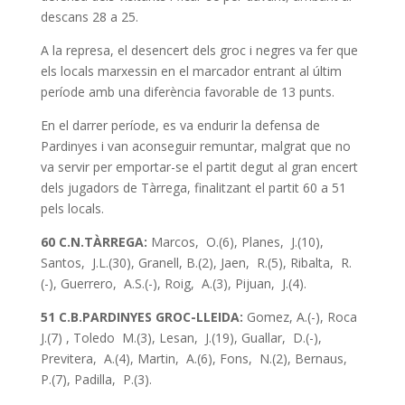
descans 28 a 25.
A la represa, el desencert dels groc i negres va fer que
els locals marxessin en el marcador entrant al últim
període amb una diferència favorable de 13 punts.
En el darrer període, es va endurir la defensa de
Pardinyes i van aconseguir remuntar, malgrat que no
va servir per emportar-se el partit degut al gran encert
dels jugadors de Tàrrega, finalitzant el partit 60 a 51
pels locals.
60 C.N.TÀRREGA:
Marcos, O.(6), Planes, J.(10),
Santos, J.L.(30), Granell, B.(2), Jaen, R.(5), Ribalta, R.
(-), Guerrero, A.S.(-), Roig, A.(3), Pijuan, J.(4).
51 C.B.PARDINYES GROC-LLEIDA:
Gomez, A.(-), Roca
J.(7) , Toledo M.(3), Lesan, J.(19), Guallar, D.(-),
Previtera, A.(4), Martin, A.(6), Fons, N.(2), Bernaus,
P.(7), Padilla, P.(3).