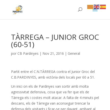
TÀRREGA – JUNIOR GROC
(60-51)
por
CB Pardinyes
|
Nov 21, 2016
|
General
Partit entre el C.N.TÀRREGA contra el Junior Groc del
C.B.PARDINYES, amb victòria dels locals per 60 a 51.
Un inici on els de Pardinyes van sortir amb molta
agressivitat defensiva, cosa que va fer que els de
Tàrrega els i costes molt atacar. A falta de 4 minuts pel
descans, els de Tàrrega van aconseguir trencar la
defensa dels visitants i ficar-se per davant, arribant al