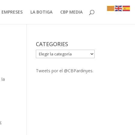
EMPRESES
LA BOTIGA
CBP MEDIA
CATEGORIES
CATEGORIES
Tweets por el @CBPardinyes.
 la
);