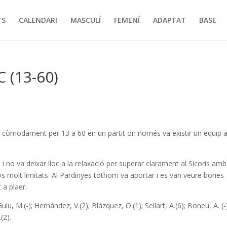
TS
CALENDARI
MASCULÍ
FEMENÍ
ADAPTAT
BASE
 (13-60)
is còmodament per 13 a 60 en un partit on només va existir un equip a
 no va deixar lloc a la relaxació per superar clarament al Sicoris amb
s molt limitats. Al Pardinyes tothom va aportar i es van veure bones
 a plaer.
 Guiu, M.(-); Hernández, V.(2); Blázquez, O.(1); Sellart, A.(6); Boneu, A. (-
(2).