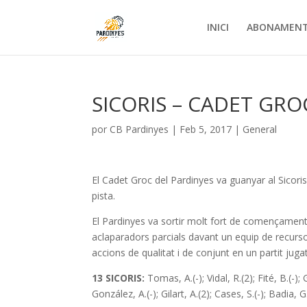
INICI
ABONAMEN
SICORIS – CADET GROC
por
CB Pardinyes
|
Feb 5, 2017
|
General
El Cadet Groc del Pardinyes va guanyar al Sicor
pista.
El Pardinyes va sortir molt fort de començament i
aclaparadors parcials davant un equip de recurso
accions de qualitat i de conjunt en un partit jugat
13 SICORIS
:
Tomas, A.(-); Vidal, R.(2); Fité, B.(-);
González, A.(-); Gilart, A.(2); Cases, S.(-); Badia, G.