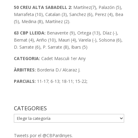
50 CREU ALTA SABADELL 2:
Martínez(7), Palazón (5),
Marrafeta (10), Catalan (3), Sanchez (6), Perez (4), Bea
(5), Medina (8), Martínez (2).
63 CBP LLEIDA:
Benavente (9), Ortega (13), Díaz (-),
Bernat (4), Ariño (10), Mauri (4), Varela (-), Solsona (6),
D. Sarrate (6), P. Sarrate (8), Ibars (5)
CATEGORIA:
Cadet Masculi 1er Any
ÀRBITRES:
Borderia D./ Alcaraz J.
PARCIALS:
11-17; 6-13; 18-11; 15-22;
CATEGORIES
CATEGORIES
Tweets por el @CBPardinyes.