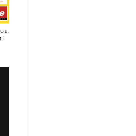
 C-
B
,
 i
s