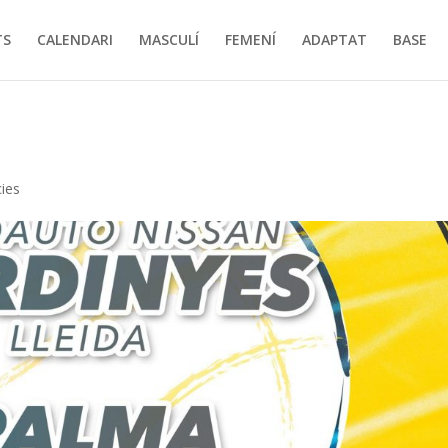
TS
CALENDARI
MASCULÍ
FEMENÍ
ADAPTAT
BASE
cies