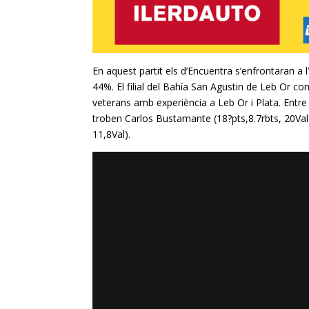
En aquest partit els d’
Encuentra
s’enfrontaran a l
44%. El filial del
Bahía
San
Agustin
de
Leb
Or com
veterans amb experiència a
Leb
Or i Plata. Entr
troben
Carlos
Bustamante
(18?
pts
,8.7rbts
,
20Val
11,8Val
).