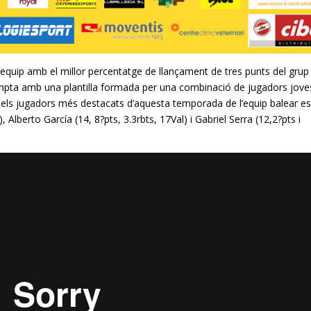
’equip amb el millor percentatge de llançament de tres punts del grup
pta amb una plantilla formada per una combinació de jugadors joves
e els jugadors més destacats d’aquesta temporada de l’equip balear e
),
Alberto
García
(14, 8?
pts
, 3.3rbts
,
17Val
) i Gabriel Serra (12,2?
pts
i