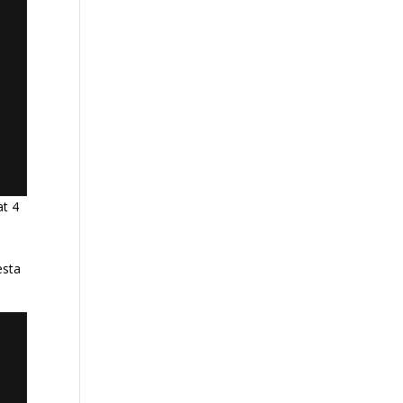
at 4
esta