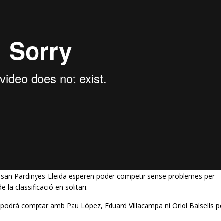
ssan
Pardinyes
-Lleida esperen poder competir sense problemes per
e la classificació en solitari.
podrà comptar amb Pau López, Eduard Villacampa ni Oriol Balsells p