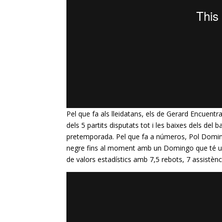
Pel que fa als lleidatans, els de Gerard
Encuentr
dels 5 partits disputats tot i les baixes dels de
pretemporada. Pel que fa a números, Pol Domin
negre fins al moment amb un Domingo que té un
de valors estadístics amb 7,5 rebots, 7 assistènci