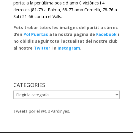
portat a la penúltima posició amb 0 victòries i 4
derrotes
(
81-79 a Palma, 68-77 amb Cornellà, 78-76 a
Sal i 51-66 contra el Valls.
Pots trobar totes les imatges del partit a càrrec
d’en
Pol Puertas
a la nostra pàgina de
Facebook
i
no oblidis seguir t
ota l’actualitat del nostre club
al nostre
Twitter
i a
Instagram
.
CATEGORIES
CATEGORIES
Tweets por el @CBPardinyes.