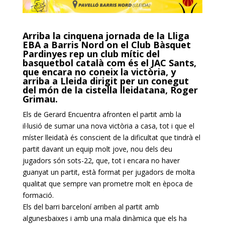
Arriba la cinquena jornada de la Lliga
EBA a Barris Nord on el Club Bàsquet
Pardinyes rep un club mític del
basquetbol català com és el JAC Sants,
que encara no coneix la victòria, y
arriba a Lleida dirigit per un conegut
del món de la cistella lleidatana, Roger
Grimau.
Els de Gerard
Encuentra
afronten el partit amb la
il·lusió de sumar una nova victòria a casa, tot i que el
míster lleidatà és conscient de la dificultat que tindrà el
partit davant un equip molt jove, nou dels deu
jugadors són
sots
-22, que, tot i encara no haver
guanyat un partit, està format per jugadors de molta
qualitat que sempre van prometre molt en època de
formació.
Els del barri barceloní arriben al partit amb
algunesbaixes i amb una mala dinàmica que els ha