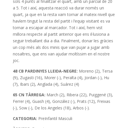
sols 4 punts al finalitzar el quart, amb un parcial de 20
a 5. Tot i així, aquesta reacció va durar només un
quart, ja que en la resta vam tornar al mateix nivell que
havíem tingut la resta del partit i l’equip visitant es va
tornar a escapar al marcador. Tot i així, hem vist
millora respecte al partit anterior que ens il·lusiona a
seguir treballant dia a dia. Finalment, donar les gràcies
un cop més als dos minis que van pujar a jugar amb
nosaltres, que ens van ajudar moltíssim en el nostre
joc.
48 CB PARDINYES LLEIDA-NEGRE:
Moreno (2), Tersa
(9), Zugasti (16), Morer (-), Peralta (4), Jordan (-), Hu
(7), Ibars (2), Anglada (4), Suárez (4)
65 CN TÀRREGA:
March (2), Ribera (22), Puiggené (3),
Ferrer (4), Guash (4), González (-), Prats (12), Freixas
(-), Sow (-), De los Angeles (18), Arbos (-).
CATEGORIA:
PreInfantil Masculi