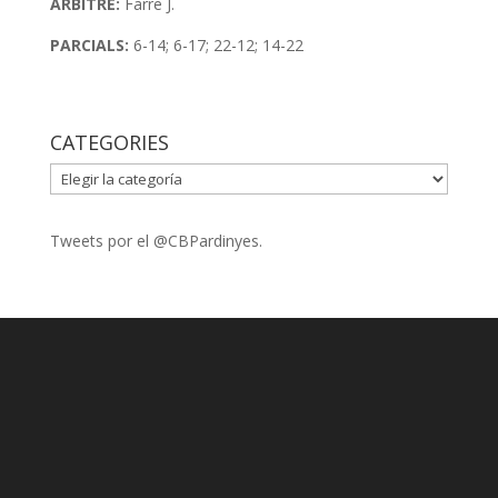
ÀRBITRE:
Farre J.
PARCIALS:
6-14; 6-17; 22-12; 14-22
CATEGORIES
CATEGORIES
Tweets por el @CBPardinyes.