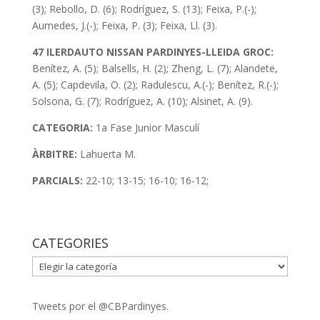
(3); Rebollo, D. (6); Rodríguez, S. (13); Feixa, P.(-);
Aumedes, J.(-); Feixa, P. (3); Feixa, Ll. (3).
47 ILERDAUTO NISSAN PARDINYES-LLEIDA GROC:
Benítez, A. (5); Balsells, H. (2); Zheng, L. (7); Alandete,
A. (5); Capdevila, O. (2); Radulescu, A.(-); Benítez, R.(-);
Solsona, G. (7); Rodríguez, A. (10); Alsinet, A. (9).
CATEGORIA:
1a Fase Junior Masculí
ÀRBITRE:
Lahuerta M.
PARCIALS:
22-10; 13-15; 16-10; 16-12;
CATEGORIES
CATEGORIES
Tweets por el @CBPardinyes.