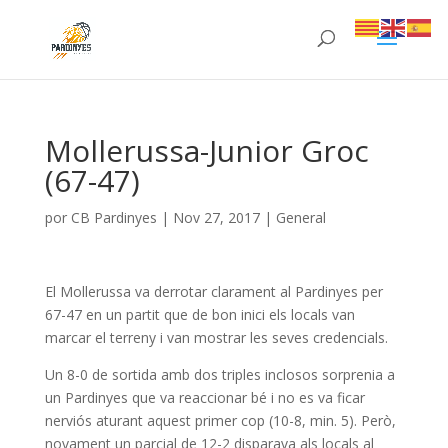
Mollerussa-Junior Groc
(67-47)
por
CB Pardinyes
|
Nov 27, 2017
|
General
El Mollerussa va derrotar clarament al Pardinyes per
67-47 en un partit que de bon inici els locals van
marcar el terreny i van mostrar les seves credencials.
Un 8-0 de sortida amb dos triples inclosos sorprenia a
un Pardinyes que va reaccionar bé i no es va ficar
nerviós aturant aquest primer cop (10-8, min. 5). Però,
novament un parcial de 12-2 disparava als locals al