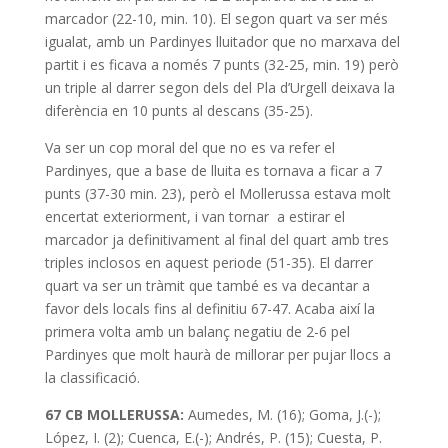
marcador (22-10, min. 10). El segon quart va ser més
igualat, amb un Pardinyes lluitador que no marxava del
partit i es ficava a només 7 punts (32-25, min. 19) però
un triple al darrer segon dels del Pla d’Urgell deixava la
diferència en 10 punts al descans (35-25).
Va ser un cop moral del que no es va refer el
Pardinyes, que a base de lluita es tornava a ficar a 7
punts (37-30 min. 23), però el Mollerussa estava molt
encertat exteriorment, i van tornar a estirar el
marcador ja definitivament al final del quart amb tres
triples inclosos en aquest periode (51-35). El darrer
quart va ser un tràmit que també es va decantar a
favor dels locals fins al definitiu 67-47. Acaba així la
primera volta amb un balanç negatiu de 2-6 pel
Pardinyes que molt haurà de millorar per pujar llocs a
la classificació.
67 CB MOLLERUSSA:
Aumedes, M. (16); Goma, J.(-);
López, I. (2); Cuenca, E.(-); Andrés, P. (15); Cuesta, P.