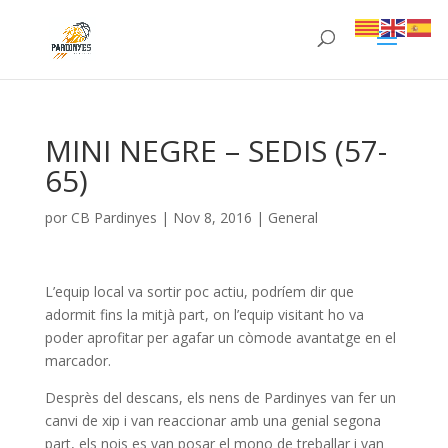
MINI NEGRE – SEDIS (57-
65)
por
CB Pardinyes
|
Nov 8, 2016
|
General
L’equip local va sortir poc actiu, podríem dir que
adormit fins la mitjà part, on l’equip visitant ho va
poder aprofitar per agafar un còmode avantatge en el
marcador.
Desprès del descans, els nens de Pardinyes van fer un
canvi de xip i van reaccionar amb una genial segona
part, els nois es van posar el mono de treballar i van