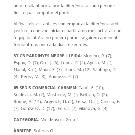
anar retallant poc a poc la diferència a cada període
fins a quasi empatar el partit.
Al final, els visitants es van emportar la diferència amb
justícia ja que van iniciar el partit amb més activitat que
l’equip local. Ara no podem parar i seguirem aprenent i
formant-nos per cada dia créixer més.
57 CB PARDINYES NEGRE-LLEIDA:
Moreno, R. (7);
Espax, D. (7); Oro, J. (6); Lopez, R. (4); Aguila, M. (-);
Nadal, K. (-); Mauri, F. (7); Ibars, M. (12); Santiago, D.
(4); Perez, M. (3); Andueza, P. (7)
65 SEDIS COMERCIAL CARMEN:
Cabill, F. (10);
Soldevila, M. (2); Masfarné, M. (-); Beltran, O. (2);
Roque, A. (14); Argerich, Ll. (2); Tersa, O. (-); Carrillo, F.
(7); Gonzalez, D. (17); Foix, I. (7); Vilanova, G. (4)
CATEGORIA:
Mini
Masculi Grup 4
ÀRBITRE:
Soteras O.